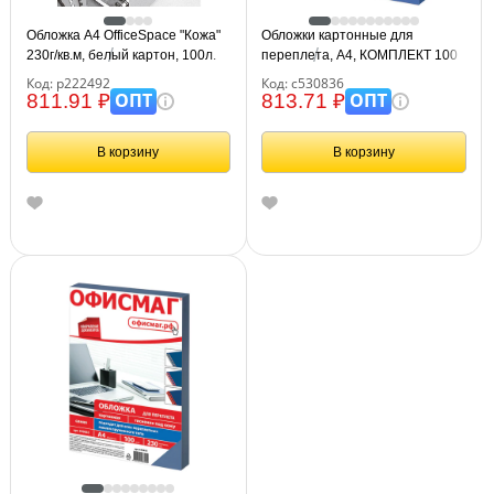
Обложка А4 OfficeSpace "Кожа"
Обложки картонные для
230г/кв.м, белый картон, 100л.
переплета, А4, КОМПЛЕКТ 100
шт., тиснение под кожу, 230 г/м2,
Код: р222492
Код: с530836
синие, BRAUBERG, 530836
ОПТ
ОПТ
811.91 ₽
813.71 ₽
В корзину
В корзину