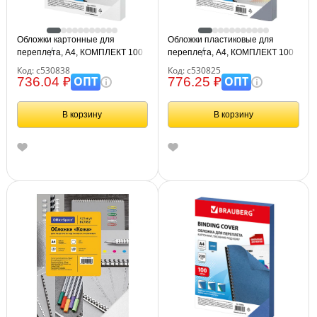
Обложки картонные для
Обложки пластиковые для
переплета, А4, КОМПЛЕКТ 100
переплета, А4, КОМПЛЕКТ 100
шт., тиснение под кожу, 230 г/м2,
шт., 150 мкм, прозрачные,
Код: с530838
Код: с530825
белые, BRAUBERG, 530838
BRAUBERG, 530825
ОПТ
ОПТ
736.04 ₽
776.25 ₽
В корзину
В корзину