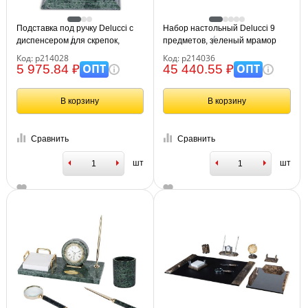
Подставка под ручку Delucci с
Набор настольный Delucci 9
диспенсером для скрепок,
предметов, зеленый мрамор
зеленый мрамор
Код: р214028
Код: р214036
ОПТ
ОПТ
5 975.84 ₽
45 440.55 ₽
В корзину
В корзину
Сравнить
Сравнить
шт
шт