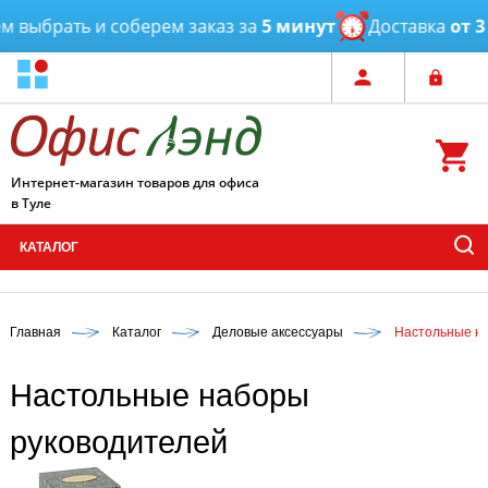
выбрать и соберем заказ за
5 минут
Доставка
от 3 ч
Интернет-магазин товаров для офиса
в Туле
КАТАЛОГ
Главная
Каталог
Деловые аксессуары
Настольные н
Настольные наборы
руководителей