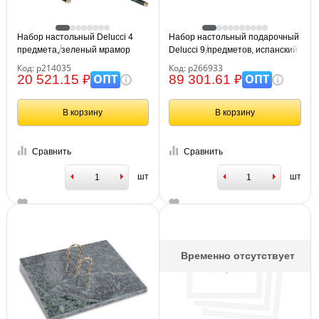
Набор настольный Delucci 4
Набор настольный подарочный
предмета, зеленый мрамор
Delucci 9 предметов, испанский
мрамор с серебр. отделкой,
Код: р214035
Код: р266933
часы в комплекте
ОПТ
ОПТ
20 521.15 ₽
89 301.61 ₽
В корзину
В корзину
Сравнить
Сравнить
шт
шт
Временно отсутствует