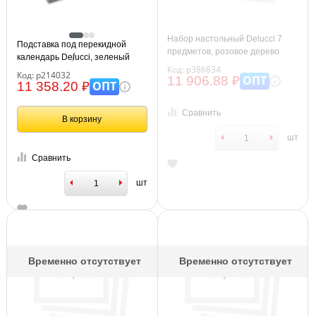
Набор настольный Delucci 7
Подставка под перекидной
предметов, розовое дерево
календарь Delucci, зеленый
Код: р386834
мрамор
Код: р214032
ОПТ
11 906.88 ₽
ОПТ
11 358.20 ₽
Сравнить
В корзину
шт
Сравнить
шт
Временно отсутствует
Временно отсутствует