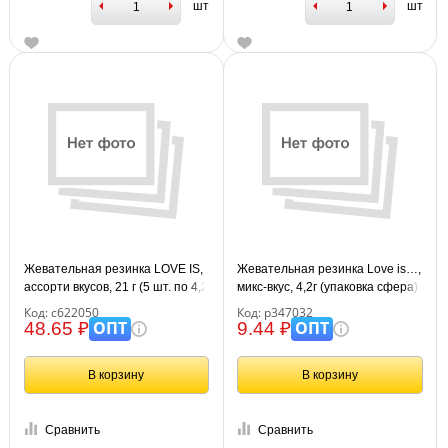
шт
шт
Жевательная резинка LOVE IS,
Жевательная резинка Love is…,
ассорти вкусов, 21 г (5 шт. по 4,2
микс-вкус, 4,2г (упаковка сфера)
г), флоу-пак, 70471
Код: с622050
Код: р347032
ОПТ
ОПТ
48.65 ₽
9.44 ₽
В корзину
В корзину
Сравнить
Сравнить