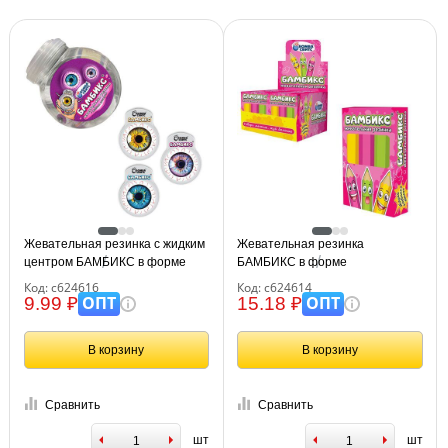
Жевательная резинка с жидким
Жевательная резинка
центром БАМБИКС в форме
БАМБИКС в форме
глаза, БОМБАСВИТС, ассорти,
карандашей, БОМБАСВИТС, 15
Код: с624616
Код: с624614
12 г, 624616
г, клубника, яблоко, лимон, 15 г,
ОПТ
ОПТ
9.99 ₽
15.18 ₽
624614
В корзину
В корзину
Сравнить
Сравнить
шт
шт