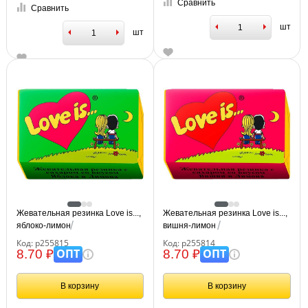
Сравнить
Сравнить
шт
шт
Жевательная резинка Love is...,
Жевательная резинка Love is...,
яблоко-лимон
вишня-лимон
Код: р255815
Код: р255814
ОПТ
ОПТ
8.70 ₽
8.70 ₽
В корзину
В корзину