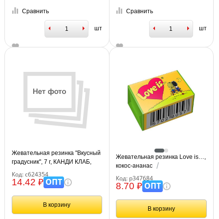
Сравнить
Сравнить
шт
шт
Жевательная резинка "Вкусный
Жевательная резинка Love is…,
градусник", 7 г, КАНДИ КЛАБ,
кокос-ананас
GUM072
Код: с624354
Код: р347684
ОПТ
14.42 ₽
ОПТ
8.70 ₽
В корзину
В корзину