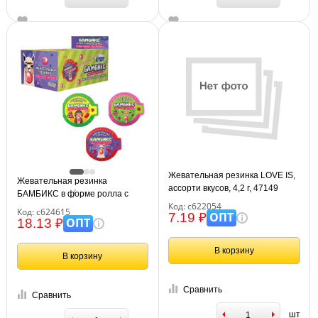
Жевательная резинка LOVE IS,
Жевательная резинка
ассорти вкусов, 4,2 г, 47149
БАМБИКС в форме ролла с
Код: с622054
тату, БОМБАСВИТС, 12 г,
Код: с624615
ОПТ
7.19 ₽
клубника, вишня, арбуз, 12 г,
ОПТ
18.13 ₽
624615
В корзину
В корзину
Сравнить
Сравнить
шт