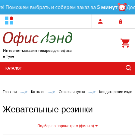
! Поможем выбрать и соберем заказ за
5 минут
Дост
Интернет-магазин товаров для офиса
в Туле
КАТАЛОГ
Главная
Каталог
Офисная кухня
Кондитерские издели
Жевательные резинки
Подбор по параметрам (фильтр)
С