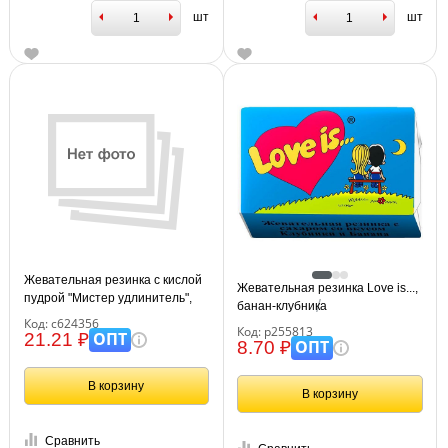
шт
шт
Жевательная резинка с кислой
Жевательная резинка Love is...,
пудрой "Мистер удлинитель",
банан-клубника
арбуз, 18 г, КАНДИ КЛАБ,
Код: с624356
Код: р255813
GUM044-1
ОПТ
21.21 ₽
ОПТ
8.70 ₽
В корзину
В корзину
Сравнить