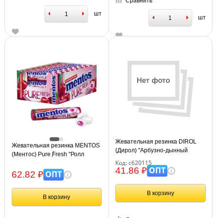
Сравнить
шт
шт
Жевательная резинка DIROL
Жевательная резинка MENTOS
(Дирол) "Арбузно-дынный
(Ментос) Pure Fresh "Ролл
коктейль", 10 подушечек, 13,6 г,
Код: с620115
Вишня", 15,5 г
26098
ОПТ
41.86 ₽
ОПТ
62.82 ₽
В корзину
В корзину