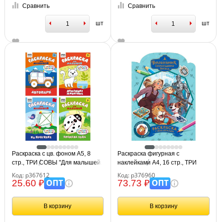
Сравнить
Сравнить
шт
шт
Раскраска с цв. фоном А5, 8
Раскраска фигурная с
стр., ТРИ СОВЫ "Для малышей.
наклейками А4, 16 стр., ТРИ
Выпуск 1"
СОВЫ "Волшебник
Код: р367612
Код: р376960
Изумрудного города"
ОПТ
ОПТ
25.60 ₽
73.73 ₽
В корзину
В корзину