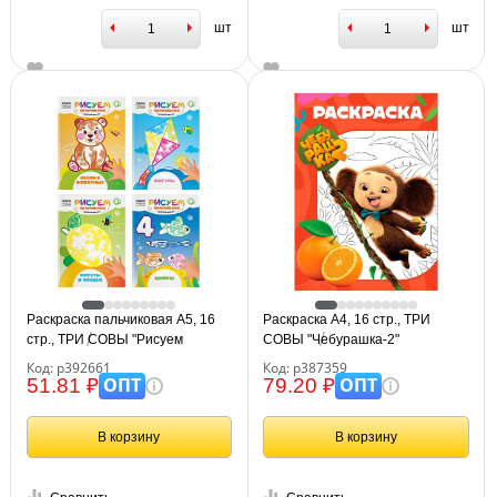
шт
шт
Раскраска пальчиковая А5, 16
Раскраска А4, 16 стр., ТРИ
стр., ТРИ СОВЫ "Рисуем
СОВЫ "Чебурашка-2"
пальчиками. Цветные контуры",
Код: р392661
Код: р387359
ассорти дизайнов
ОПТ
ОПТ
51.81 ₽
79.20 ₽
В корзину
В корзину