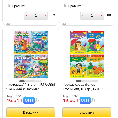
Сравнить
Сравнить
шт
шт
Раскраска А4, 8 стр., ТРИ СОВЫ
Раскраска с цв.фоном
"Любимые животные"
175*246мм, 16 стр., ТРИ СОВЫ
"Весёлые раскраски-задачки"
Код: р372392
Код: р376158
ОПТ
ОПТ
46.54 ₽
49.60 ₽
В корзину
В корзину