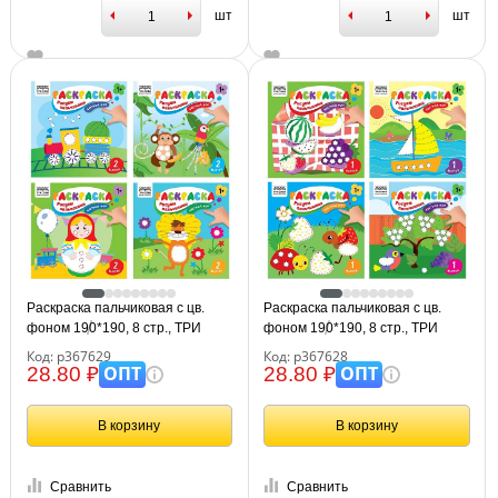
шт
шт
Раскраска пальчиковая с цв.
Раскраска пальчиковая с цв.
фоном 190*190, 8 стр., ТРИ
фоном 190*190, 8 стр., ТРИ
СОВЫ "Рисуем пальчиками.
СОВЫ "Рисуем пальчиками.
Код: р367629
Код: р367628
Выпуск №2"
Выпуск №1"
ОПТ
ОПТ
28.80 ₽
28.80 ₽
В корзину
В корзину
Сравнить
Сравнить