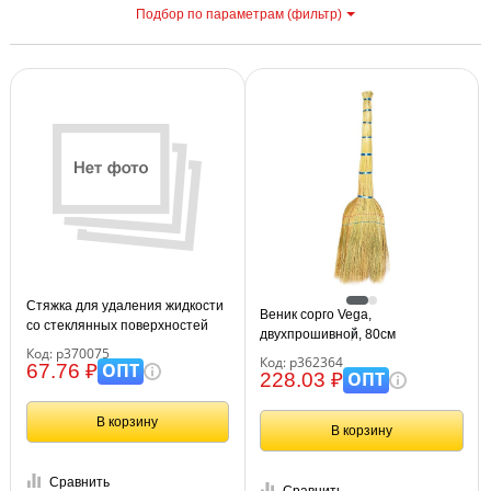
Подбор по параметрам (фильтр)
С
Стяжка для удаления жидкости
Веник сорго Vega,
со стеклянных поверхностей
двухпрошивной, 80см
Vega, рабочая часть 24,5см,
Код: р370075
Код: р362364
пластик.
ОПТ
67.76 ₽
ОПТ
228.03 ₽
В корзину
В корзину
Сравнить