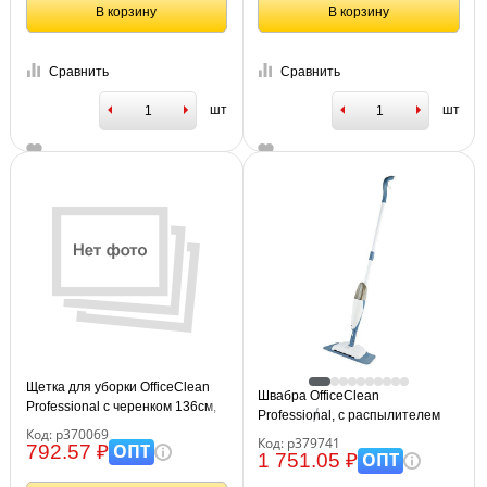
В корзину
В корзину
Сравнить
Сравнить
шт
шт
Щетка для уборки OfficeClean
Швабра OfficeClean
Professional с черенком 136см,
Professional, с распылителем
ширина 28см, еврорезьба
Код: р370069
воды и контейнером для сбора
Код: р379741
ОПТ
792.57 ₽
мусора
ОПТ
1 751.05 ₽