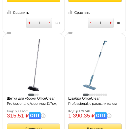
Сравнить
Сравнить
шт
шт
Щетка для уборки OfficeClean
Швабра OfficeClean
Professional с черенком 117см,
Professional, с распылителем
ширина 30см, щетина 7см,
воды, плоский бак для воды
Код: р303271
Код: р379740
пластиковая, еврорезьба
ОПТ
ОПТ
315.51 ₽
1 390.35 ₽