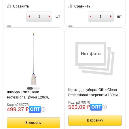
Сравнить
Сравнить
шт
шт
Щетка для уборки OfficeClean
Швабра OfficeClean
Professional с черенком 130см,
Professional, ручка 120см,
ширина 30см, пластиковая,
Код: р370070
насадка МОП хлопок, ворс 26см,
Код: р266773
еврорезьба
ОПТ
563.09 ₽
165г
ОПТ
499.37 ₽
В корзину
В корзину