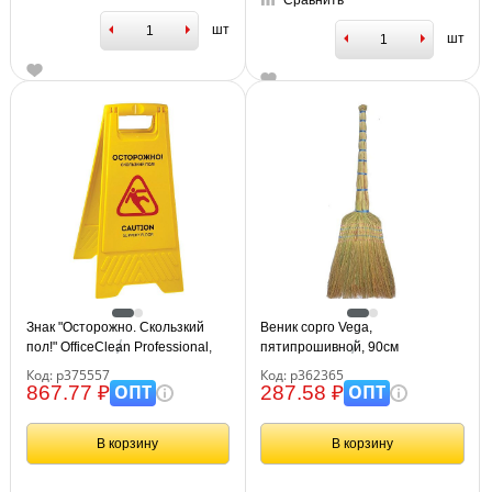
Сравнить
шт
шт
Знак "Осторожно. Скользкий
Веник сорго Vega,
пол!" OfficeClean Professional,
пятипрошивной, 90см
пластик, на англ. и русском
Код: р375557
Код: р362365
языках
ОПТ
ОПТ
867.77 ₽
287.58 ₽
В корзину
В корзину