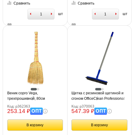
Сравнить
Сравнить
шт
шт
Веник сорго Vega,
Щетка с резиновой щетиной и
трехпрошивной, 80см
сгоном OfficeClean Professional
32см, щетина 3,5см, рукоятка
Код: р362363
Код: р370063
72-120см
ОПТ
ОПТ
253.14 ₽
547.39 ₽
В корзину
В корзину