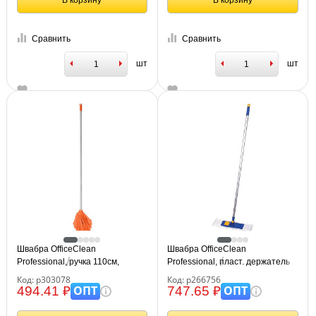
В корзину
В корзину
Сравнить
Сравнить
шт
шт
Швабра OfficeClean
Швабра OfficeClean
Professional, ручка 110см,
Professional, пласт. держатель
насадка "Юбка" из микрофибры,
40см, насадка МОП
Код: р303078
Код: р266756
длина 28см
микрофибра/абразив(карман)
ОПТ
ОПТ
494.41 ₽
747.65 ₽