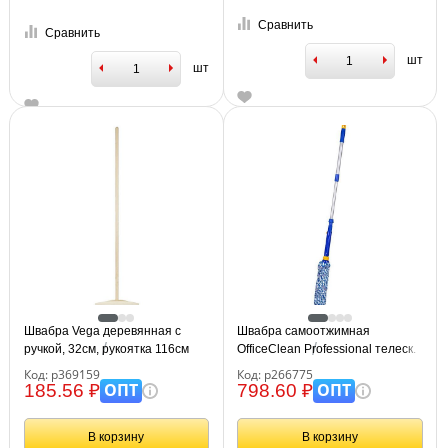
Сравнить
Сравнить
шт
шт
Швабра Vega деревянная с
Швабра самоотжимная
ручкой, 32см, рукоятка 116см
OfficeClean Professional телеск.
ручка 96см, насадка МОП
Код: р369159
Код: р266775
микрофибра, 33см
ОПТ
ОПТ
185.56 ₽
798.60 ₽
В корзину
В корзину