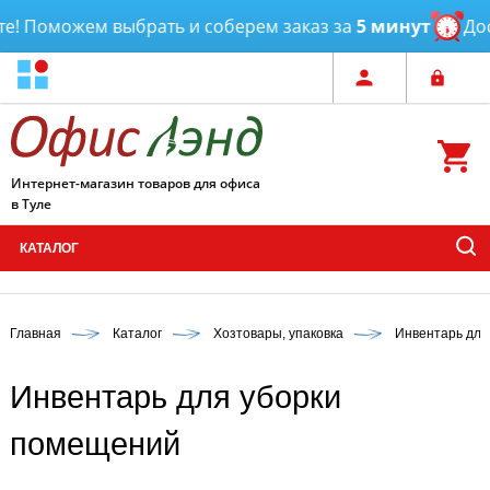
! Поможем выбрать и соберем заказ за
5 минут
Дост
Интернет-магазин товаров для офиса
в Туле
КАТАЛОГ
Главная
Каталог
Хозтовары, упаковка
Инвентарь для
Инвентарь для уборки
помещений