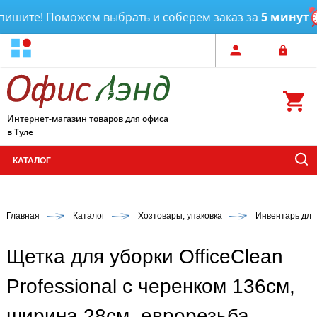
ишите! Поможем выбрать и соберем заказ за
5 минут
Интернет-магазин товаров для офиса
в Туле
КАТАЛОГ
Главная
Каталог
Хозтовары, упаковка
Инвентарь для
Щетка для уборки OfficeClean
Professional с черенком 136см,
ширина 28см, еврорезьба