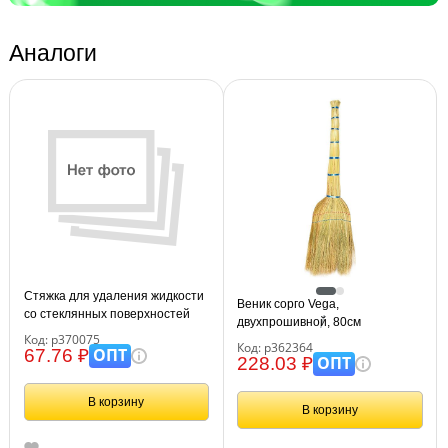
Аналоги
Стяжка для удаления жидкости
Веник сорго Vega,
со стеклянных поверхностей
двухпрошивной, 80см
Vega, рабочая часть 24,5см,
Код: р370075
Код: р362364
пластик.
ОПТ
67.76 ₽
ОПТ
228.03 ₽
В корзину
В корзину