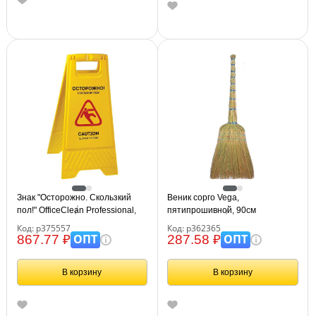
Знак "Осторожно. Скользкий
Веник сорго Vega,
пол!" OfficeClean Professional,
пятипрошивной, 90см
пластик, на англ. и русском
Код: р375557
Код: р362365
языках
ОПТ
ОПТ
867.77 ₽
287.58 ₽
В корзину
В корзину