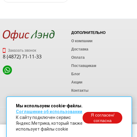
ДОПОЛНИТЕЛЬНО
О компании
Доставка
Заказать звонок
8 (4872) 71-11-33
Оплата
Поставщикам
Блог
Акции
Контакты
Карта сайта
Мы используем cookie-файлы.
Соглашение об использовании
Политика конфиденциальности
Я согласен/
К сайту подключен сервис
Согласие на обработку персональных данных
согласна
Яндекс.Метрика, который также
Согласие на обработку данных Яндекс Метрика
использует файлы cookie
В корзину
© OfficeLand. Информация сайта защищена законом об авторских правах.