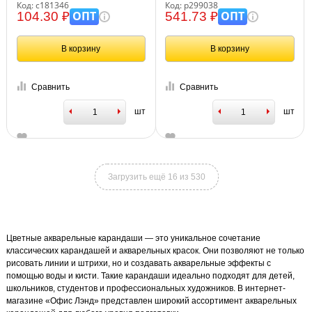
классические, заточенные,
черное дерево, заточен.,
Код: с181346
Код: р299038
181346
картон, европодве
ОПТ
ОПТ
104.30 ₽
541.73 ₽
В корзину
В корзину
Сравнить
Сравнить
шт
шт
Загрузить ещё 16 из 530
Цветные акварельные карандаши — это уникальное сочетание
классических карандашей и акварельных красок. Они позволяют не только
рисовать линии и штрихи, но и создавать акварельные эффекты с
помощью воды и кисти. Такие карандаши идеально подходят для детей,
школьников, студентов и профессиональных художников. В интернет-
магазине «Офис Лэнд» представлен широкий ассортимент акварельных