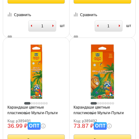
Сравнить
Сравнить
шт
шт
Карандаши цветные
Карандаши цветные
пластиковые Мульти-Пульти
пластиковые Мульти-Пульти
"Енот в джунглях", 06цв.,
"Енот в джунглях", 12цв.,
Код: р389491
Код: р389492
шестигран., заточен., картон,
шестигран., заточен., картон,
ОПТ
ОПТ
36.99 ₽
73.87 ₽
европодвес
европодвес