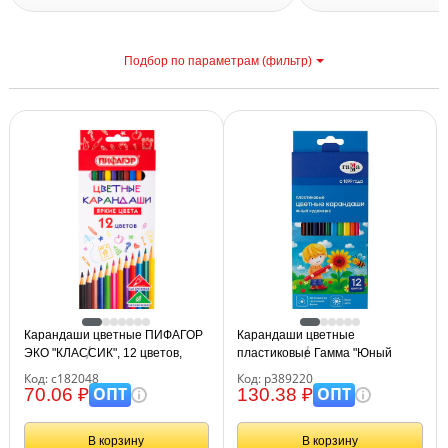
Подбор по параметрам (фильтр)
С
Карандаши цветные ПИФАГОР
Карандаши цветные
ЭКО "КЛАССИК", 12 цветов,
пластиковые Гамма "Юный
шестигранные, 182048
художник", 12цв., заточен.,
Код: с182048
Код: р389220
картон. упаковка, европодвес
ОПТ
ОПТ
70.06 ₽
130.38 ₽
В корзину
В корзину