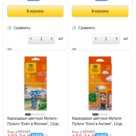
мм, 181836
В корзину
В корзину
Сравнить
Сравнить
шт
шт
Карандаши цветные Мульти-
Карандаши цветные Мульти-
Пульти "Енот в Японии", 12цв.,
Пульти "Енот в Англии", 12цв.,
трехгран., заточен., картон,
шестигран., заточен., картон,
Код: р389449
Код: р389460
европодвес
европодвес