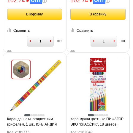
ОПТ
ОПТ
102.74 ₽
102.74 ₽
В корзину
В корзину
Сравнить
Сравнить
шт
шт
Карандаш с многоцветным
Карандаши цветные ПИФАГОР
грифелем, 1 шт., ЮНЛАНДИЯ
ЭКО "КЛАССИК", 18 цветов,
"MAGIC", утолщенный,
шестигранные, 182049
Код: с181373
Код: с182049