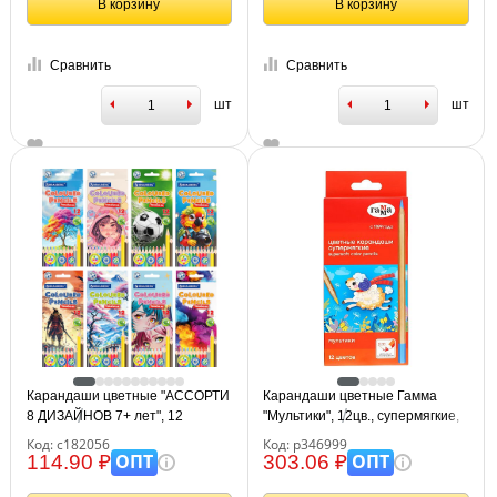
В корзину
В корзину
Сравнить
Сравнить
шт
шт
Карандаши цветные "АССОРТИ
Карандаши цветные Гамма
8 ДИЗАЙНОВ 7+ лет", 12
"Мультики", 12цв., супермягкие,
цветов, трехгранные,
увелич. диаметр грифеля 4,0мм,
Код: с182056
Код: р346999
BRAUBERG, 182056
заточен., картон. упак.,
ОПТ
ОПТ
114.90 ₽
303.06 ₽
европодвес