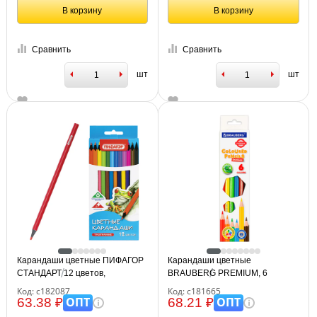
В корзину
В корзину
Сравнить
Сравнить
шт
шт
Карандаши цветные ПИФАГОР
Карандаши цветные
СТАНДАРТ 12 цветов,
BRAUBERG PREMIUM, 6
трехгранный корпус, 182087
цветов, пластиковые,
Код: с182087
Код: с181665
шестигранные, грифель мягкий
ОПТ
ОПТ
63.38 ₽
68.21 ₽
3 мм, 181665