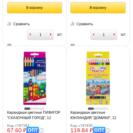
В корзину
В корзину
Сравнить
Сравнить
шт
шт
Карандаши цветные ПИФАГОР
Карандаши цветные
"СКАЗОЧНЫЙ ГОРОД", 12
ЮНЛАНДИЯ "ДОМИКИ", 12
цветов, черный пластик,
цветов, пластиковые,
Код: с181583
Код: с181836
заточенные, 181583
классические, грифель мягкий 3
ОПТ
ОПТ
67.60 ₽
119.84 ₽