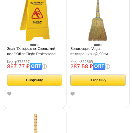
Знак "Осторожно. Скользкий
Веник сорго Vega,
пол!" OfficeClean Professional,
пятипрошивной, 90см
пластик, на англ. и русском
Код: р375557
Код: р362365
языках
ОПТ
ОПТ
867.77 ₽
287.58 ₽
В корзину
В корзину