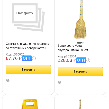
Стяжка для удаления жидкости
Веник сорго Vega,
со стеклянных поверхностей
двухпрошивной, 80см
Vega, рабочая часть 24,5см,
Код: р370075
Код: р362364
пластик.
ОПТ
67.76 ₽
ОПТ
228.03 ₽
В корзину
В корзину