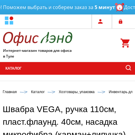
Поможем выбрать и соберем заказ за
5 минут
Достав
Интернет-магазин товаров для офиса
в Туле
КАТАЛОГ
Главная
Каталог
Хозтовары, упаковка
Инвентарь для
Швабра VEGA, ручка 110см,
пласт.флаунд. 40см, насадка
микрофибра (карман+липучка)