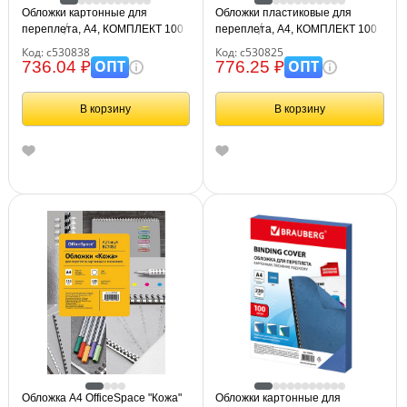
Обложки картонные для
Обложки пластиковые для
переплета, А4, КОМПЛЕКТ 100
переплета, А4, КОМПЛЕКТ 100
шт., тиснение под кожу, 230 г/м2,
шт., 150 мкм, прозрачные,
Код: с530838
Код: с530825
белые, BRAUBERG, 530838
BRAUBERG, 530825
ОПТ
ОПТ
736.04 ₽
776.25 ₽
В корзину
В корзину
Обложка А4 OfficeSpace "Кожа"
Обложки картонные для