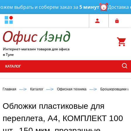
ем выбрать и соберем заказ за
5 минут
Доставка
от 
Интернет-магазин товаров для офиса
в Туле
КАТАЛОГ
Главная
Каталог
Офисная техника
Брошюровщики и 
Обложки пластиковые для
переплета, А4, КОМПЛЕКТ 100
шт., 150 мкм, прозрачные,