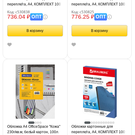
переплета, А4, КОМПЛЕКТ 100
переплета, А4, КОМПЛЕКТ 100
шт., тиснение под кожу, 230 г/м2,
шт., 150 мкм, прозрачные,
Код: с530838
Код: с530825
белые, BRAUBERG, 530838
BRAUBERG, 530825
ОПТ
ОПТ
736.04 ₽
776.25 ₽
В корзину
В корзину
Обложка А4 OfficeSpace "Кожа"
Обложки картонные для
230г/кв.м, белый картон, 100л.
переплета, А4, КОМПЛЕКТ 100