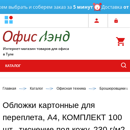
 выбрать и соберем заказ за
5 минут
Доставка
от 3 
Интернет-магазин товаров для офиса
в Туле
КАТАЛОГ
Главная
Каталог
Офисная техника
Брошюровщики и 
Обложки картонные для
переплета, А4, КОМПЛЕКТ 100
шт., тиснение под кожу, 230 г/м2,