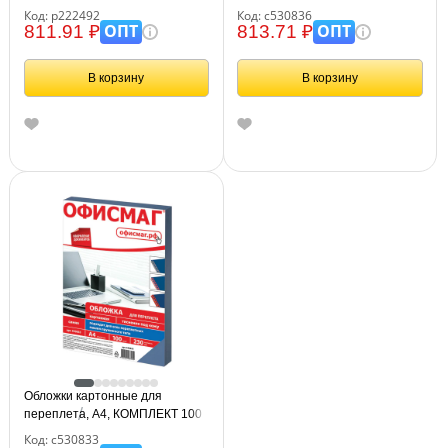
шт., тиснение под кожу, 230 г/м2,
Код: р222492
Код: с530836
синие, BRAUBERG, 530836
ОПТ
ОПТ
811.91 ₽
813.71 ₽
В корзину
В корзину
Обложки картонные для
переплета, А4, КОМПЛЕКТ 100
шт., тиснение под кожу, 230 г/м2,
Код: с530833