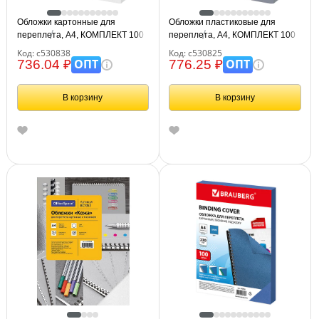
Обложки картонные для
Обложки пластиковые для
переплета, А4, КОМПЛЕКТ 100
переплета, А4, КОМПЛЕКТ 100
шт., тиснение под кожу, 230 г/м2,
шт., 150 мкм, прозрачные,
Код: с530838
Код: с530825
белые, BRAUBERG, 530838
BRAUBERG, 530825
ОПТ
ОПТ
736.04 ₽
776.25 ₽
В корзину
В корзину