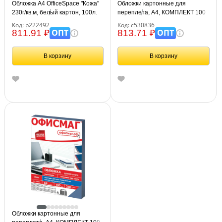
Обложка А4 OfficeSpace "Кожа"
Обложки картонные для
230г/кв.м, белый картон, 100л.
переплета, А4, КОМПЛЕКТ 100
шт., тиснение под кожу, 230 г/м2,
Код: р222492
Код: с530836
синие, BRAUBERG, 530836
ОПТ
ОПТ
811.91 ₽
813.71 ₽
В корзину
В корзину
Обложки картонные для