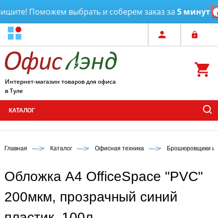
шите! Поможем выбрать и соберем заказ за
5 минут
Интернет-магазин товаров для офиса
в Туле
КАТАЛОГ
Главная
Каталог
Офисная техника
Брошюровщики и 
Обложка А4 OfficeSpace "PVC"
200мкм, прозрачный синий
пластик, 100л.