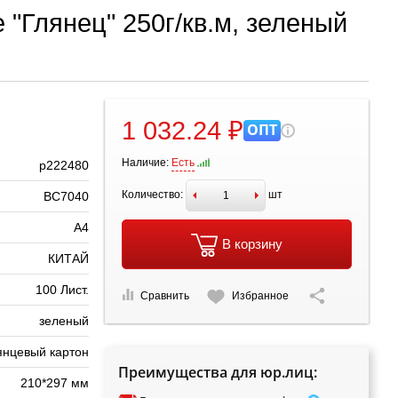
 "Глянец" 250г/кв.м, зеленый
1 032.24 ₽
ОПТ
Наличие:
Есть
р222480
Количество:
шт
BC7040
А4
В корзину
КИТАЙ
100 Лист.
Сравнить
Избранное
зеленый
янцевый картон
Преимущества для юр.лиц:
210*297 мм