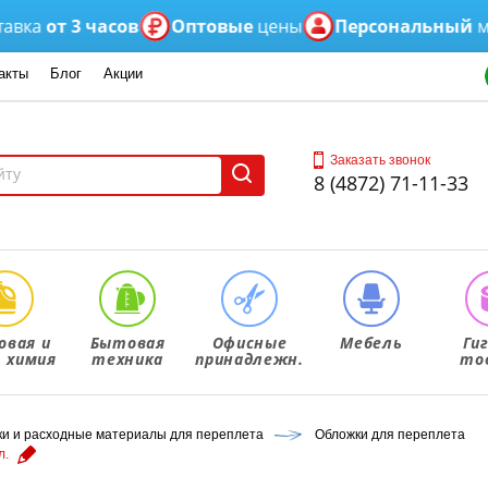
от 3 часов
Оптовые
цены
Персональный
менед
акты
Блог
Акции
Заказать звонок
8 (4872) 71-11-33
овая и
Бытовая
Офисные
Мебель
Ги
. химия
техника
принадлежн.
то
 и расходные материалы для переплета
Обложки для переплета
л.