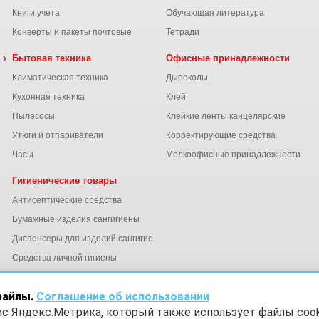
Книги учета
Обучающая литература
Конверты и пакеты почтовые
Тетради
 химия
Бытовая техника
Офисные принадлежности
Климатическая техника
Дыроколы
Кухонная техника
Клей
Пылесосы
Клейкие ленты канцелярские
ы
Утюги и отпариватели
Корректирующие средства
Часы
Мелкоофисные принадлежности
Гигиенические товары
Антисептические средства
Бумажные изделия сангигиены
Диспенсеры для изделий сангигиены
ний
Средства личной гигиены
Электросушители для рук
файлы.
Соглашение об использовании
ис Яндекс.Метрика, который также использует файлы cook