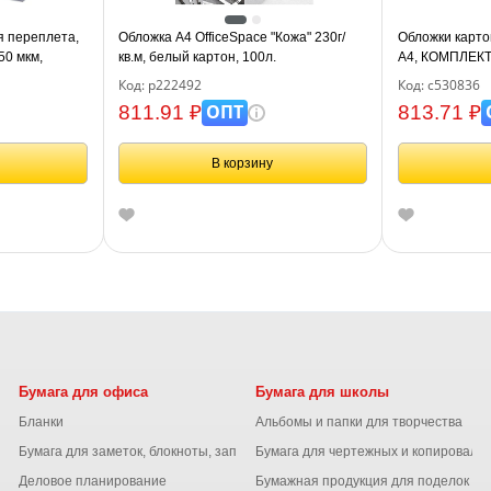
я переплета,
Обложка А4 OfficeSpace "Кожа" 230г/
Обложки карто
50 мкм,
кв.м, белый картон, 100л.
А4, КОМПЛЕКТ 
 530825
кожу, 230 г/м2
Код: р222492
Код: с530836
530836
ОПТ
811.91 ₽
813.71 ₽
В корзину
Бумага для офиса
Бумага для школы
Бланки
Альбомы и папки для творчества
Бумага для заметок, блокноты, записные книжки
Бумага для чертежных и копироваль
Деловое планирование
Бумажная продукция для поделок