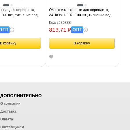
нные для переплета,
Обложки картонные для переплета,
100 шт., тиснение под
А4, КОМПЛЕКТ 100 шт., тиснение под
, синие, BRAUBERG,
кожу, 230 г/м2, синие, ОФИСМАГ,
Код: с530833
530833
ОПТ
ОПТ
813.71 ₽
В корзину
В корзину
ДОПОЛНИТЕЛЬНО
О компании
Доставка
Оплата
ных работ
Поставщикам