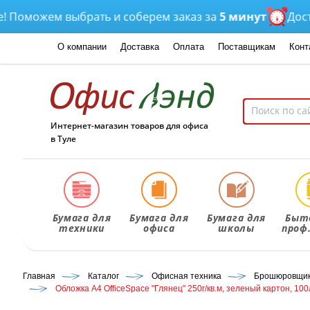
можем выбрать и соберем заказ за
5 минут
Доставка
О компании
Доставка
Оплата
Поставщикам
Конт
Интернет-магазин товаров для офиса
в Туле
Бумага для
Бумага для
Бумага для
Быт
техники
офиса
школы
проф
Главная
Каталог
Офисная техника
Брошюровщики
Обложка А4 OfficeSpace "Глянец" 250г/кв.м, зеленый картон, 100