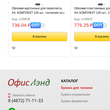
Обложки картонные для переплета,
Обложки пластиковые дл
А4, КОМПЛЕКТ 100 шт., тиснение под
А4, КОМПЛЕКТ 100 шт., 1
кожу, 230 г/м2, белые, BRAUBERG,
прозрачные, BRAUBERG,
Код: с530838
Код: с530825
530838
ОПТ
ОПТ
736.04 ₽
776.25 ₽
В корзину
В корзину
КАТАЛОГ
Бумага для техники
Бумага специальная
Заказать звонок
8 (4872) 71-11-33
Бумага форматная