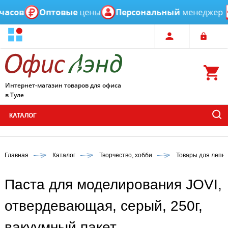
в
Оптовые
цены
Персональный
менеджер
Ес
Интернет-магазин товаров для офиса
в Туле
КАТАЛОГ
Главная
Каталог
Творчество, хобби
Товары для лепки
Паста для моделирования JOVI,
отвердевающая, серый, 250г,
вакуумный пакет