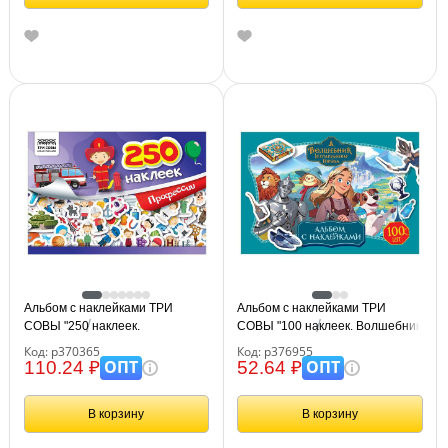
Альбом с наклейками ТРИ
Альбом с наклейками ТРИ
СОВЫ "250 наклеек.
СОВЫ "100 наклеек. Волшебник
Профессии", А5, 250шт., 6стр.
Изумрудного города", А5,
Код: р370365
Код: р376955
100шт.
ОПТ
ОПТ
110.24 ₽
52.64 ₽
В корзину
В корзину