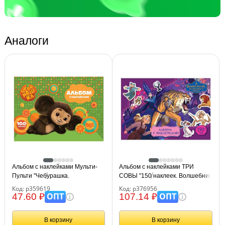
Аналоги
Альбом с наклейками Мульти-
Альбом с наклейками ТРИ
Пульти "Чебурашка.
СОВЫ "150 наклеек. Волшебник
Апельсиновое приключение",
Изумрудного города", А5,
Код: р359619
Код: р376956
А5, 100шт.
150шт., 6стр.
ОПТ
ОПТ
47.60 ₽
107.14 ₽
В корзину
В корзину