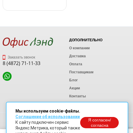
ДОПОЛНИТЕЛЬНО
О компании
Доставка
Заказать звонок
8 (4872) 71-11-33
Оплата
Поставщикам
Блог
Акции
Контакты
Карта сайта
Мы используем cookie-файлы.
Соглашение об использовании
Политика конфиденциальности
Я согласен/
К сайту подключен сервис
Согласие на обработку персональных данных
согласна
Яндекс.Метрика, который также
Согласие на обработку данных Яндекс Метрика