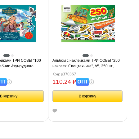
лейками ТРИ СОВЫ "100
Альбом с наклейками ТРИ СОВЫ "250
ебник Изумрудного
наклеек. Спецтехника", А5, 250шт.,
00шт.
6стр.
Код: р370367
ПТ
ОПТ
110.24 ₽
В корзину
В корзину