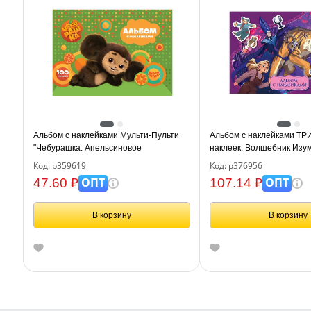
Альбом с наклейками Мульти-Пульти
Альбом с наклейками ТР
"Чебурашка. Апельсиновое
наклеек. Волшебник Изу
приключение", А5, 100шт.
города", А5, 150шт., 6стр.
Код: р359619
Код: р376956
ОПТ
ОПТ
47.60 ₽
107.14 ₽
В корзину
В корзину