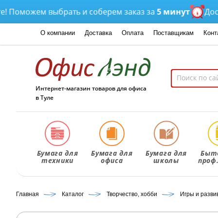
можем выбрать и соберем заказ за
5 минут
Доставка
О компании
Доставка
Оплата
Поставщикам
Конт
Интернет-магазин товаров для офиса
в Туле
Бумага для
Бумага для
Бумага для
Быт
техники
офиса
школы
проф
Главная
Каталог
Творчество, хобби
Игры и разв