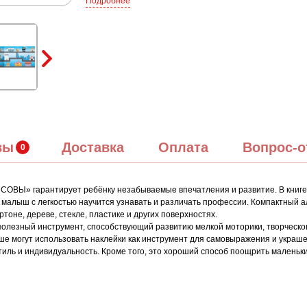
Подробнее
вы
Доставка
Оплата
Вопрос-о
СОВЫ» гарантирует ребёнку незабываемые впечатления и развитие. В книге
малыш с легкостью научится узнавать и различать профессии. Компактный а
тоне, дереве, стекле, пластике и других поверхностях.
и полезный инструмент, способствующий развитию мелкой моторики, творчес
ше могут использовать наклейки как инструмент для самовыражения и украш
ь и индивидуальность. Кроме того, это хороший способ поощрить маленьких