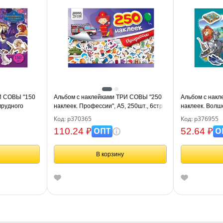
И СОВЫ "150
Альбом с наклейками ТРИ СОВЫ "250
Альбом с нак
мрудного
наклеек. Профессии", А5, 250шт., 6стр.
наклеек. Волш
города", А5, 1
Код: р370365
Код: р376955
ОПТ
О
110.24 ₽
52.64 ₽
В корзину