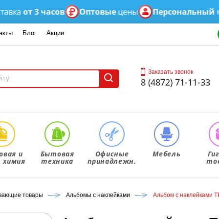
от 3 часов
Оптовые
цены
Персональный
менед
акты
Блог
Акции
Заказать звонок
8 (4872) 71-11-33
овая и
Бытовая
Офисные
Мебель
Ги
. химия
техника
принадлежн.
то
ивающие товары
Альбомы с наклейками
Альбом с наклейками Т