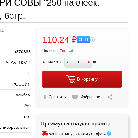
ТРИ СОВЫ "250 наклеек.
 6стр.
14
110.24 ₽
ОПТ
Наличие:
Есть
р370365
Количество:
шт
АнА5_10514
8
В корзину
РОССИЯ
альбом
Сравнить
Избранное
250
нет
Преимущества для юр.лиц:
универсальный
Бесплатная доставка до офиса