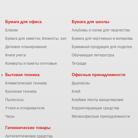
Бумага для офиса
Бумага для школы
Бланки
Альбомы и папки для творчества
Бумага для заметок, блокноты, записные книжки
Бумага для чертежных и копироваль
Деловое планирование
Бумажная продукция для поделок
Книги учета
Обучающая литература
Конверты и пакеты почтовые
Тетради
 химия
Бытовая техника
Офисные принадлежности
Климатическая техника
Дыроколы
Кухонная техника
Клей
Пылесосы
Клейкие ленты канцелярские
ы
Утюги и отпариватели
Корректирующие средства
Часы
Мелкоофисные принадлежности
Гигиенические товары
Антисептические средства