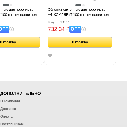
нные для переплета,
Обложки картонные для переплета,
100 шт., тиснение под
А4, КОМПЛЕКТ 100 шт., тиснение под
, синие, BRAUBERG,
кожу, 230 г/м2, черные, BRAUBERG,
Код: с530837
530837
ОПТ
ОПТ
732.34 ₽
В корзину
В корзину
ДОПОЛНИТЕЛЬНО
О компании
Доставка
Оплата
ных работ
Поставщикам