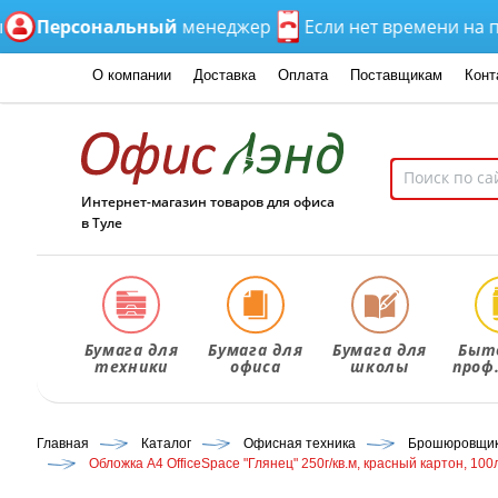
Персональный
менеджер
Если нет времени на подбо
О компании
Доставка
Оплата
Поставщикам
Конт
Интернет-магазин товаров для офиса
в Туле
Бумага для
Бумага для
Бумага для
Быт
техники
офиса
школы
проф
Главная
Каталог
Офисная техника
Брошюровщики
Обложка А4 OfficeSpace "Глянец" 250г/кв.м, красный картон, 100