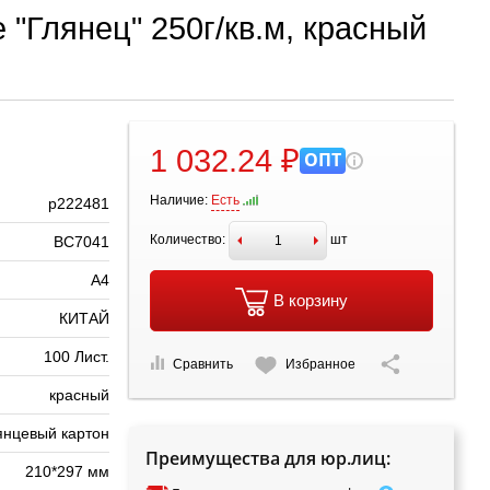
 "Глянец" 250г/кв.м, красный
1 032.24 ₽
ОПТ
Наличие:
Есть
р222481
Количество:
шт
BC7041
А4
В корзину
КИТАЙ
100 Лист.
Сравнить
Избранное
красный
янцевый картон
Преимущества для юр.лиц:
210*297 мм