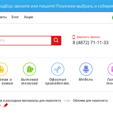
р звоните или пишите! Поможем выбрать и соберем зак
акты
Блог
Акции
Заказать звонок
8 (4872) 71-11-33
овая и
Бытовая
Офисные
Мебель
Ги
. химия
техника
принадлежн.
то
 и расходные материалы для переплета
Обложки для переплета
л.