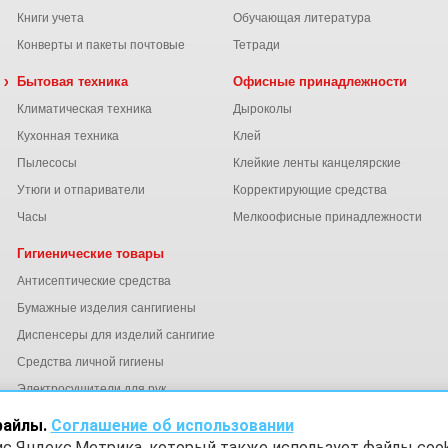
Книги учета
Обучающая литература
Конверты и пакеты почтовые
Тетради
 химия
Бытовая техника
Офисные принадлежности
Климатическая техника
Дыроколы
Кухонная техника
Клей
Пылесосы
Клейкие ленты канцелярские
ы
Утюги и отпариватели
Корректирующие средства
Часы
Мелкоофисные принадлежности
Гигиенические товары
Антисептические средства
Бумажные изделия сангигиены
Диспенсеры для изделий сангигиены
ний
Средства личной гигиены
Электросушители для рук
файлы.
Соглашение об использовании
ис Яндекс.Метрика, который также использует файлы cook