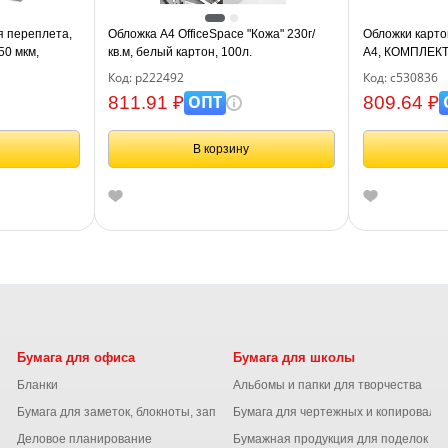
я переплета,
Обложка А4 OfficeSpace "Кожа" 230г/
Обложки карто
50 мкм,
кв.м, белый картон, 100л.
А4, КОМПЛЕКТ 
 530825
кожу, 230 г/м2
Код: р222492
Код: с530836
530836
ОПТ
811.91 ₽
809.64 ₽
В корзину
Бумага для офиса
Бумага для школы
Бланки
Альбомы и папки для творчества
Бумага для заметок, блокноты, записные книжки
Бумага для чертежных и копироваль
Деловое планирование
Бумажная продукция для поделок