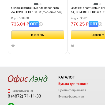
Обложки картонные для переплета,
Обложки пластиковые дл
А4, КОМПЛЕКТ 100 шт., тиснение под
А4, КОМПЛЕКТ 100 шт., 1
кожу, 230 г/м2, белые, BRAUBERG,
прозрачные, BRAUBERG,
Код: с530838
Код: с530825
530838
ОПТ
ОПТ
736.04 ₽
776.25 ₽
В корзину
В корзину
КАТАЛОГ
Бумага для техники
Бумага специальная
Заказать звонок
8 (4872) 71-11-33
Бумага форматная