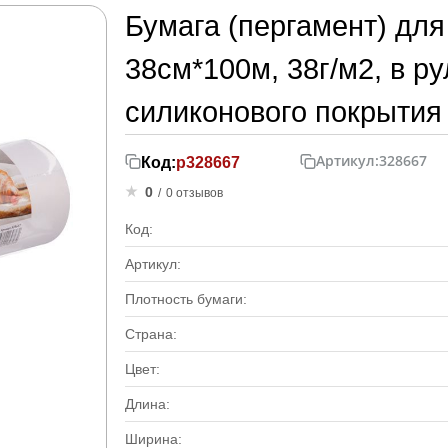
Бумага (пергамент) для 
38см*100м, 38г/м2, в ру
силиконового покрытия
Артикул:
328667
Код:
р328667
0
/
0 отзывов
Код:
Артикул:
Плотность бумаги:
Страна:
Цвет:
Длина:
Ширина: