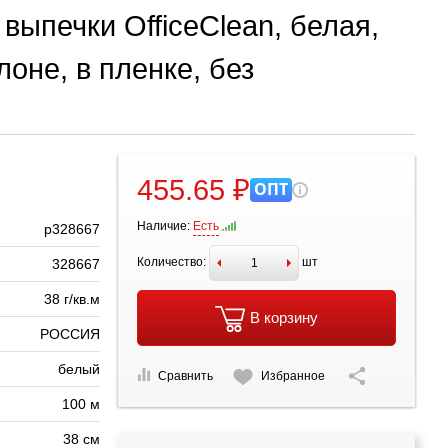
выпечки OfficeClean, белая,
лоне, в пленке, без
455.65 ₽
ОПТ
Наличие:
Есть
р328667
Количество:
шт
328667
38 г/кв.м
В корзину
РОССИЯ
белый
Сравнить
Избранное
100 м
38 см