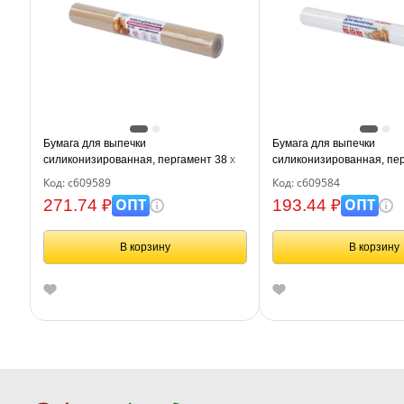
Бумага для выпечки
Бумага для выпечки
силиконизированная, пергамент 38 х
силиконизированная, пер
50, цвет коричневый, WBZ, 609589
х 25 м, цвет белый, LAIM
Код: с609589
Код: с609584
ОПТ
ОПТ
271.74 ₽
193.44 ₽
В корзину
В корзину