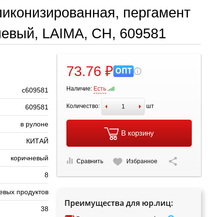
ликонизированная, пергамент
чневый, LAIMA, CH, 609581
73.76 ₽
ОПТ
Наличие:
Есть
с609581
Количество:
шт
609581
в рулоне
В корзину
КИТАЙ
коричневый
Сравнить
Избранное
8
евых продуктов
Преимущества для юр.лиц:
38