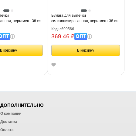
печки
Бумага для выпечки
анная, пергамент 38 см
силиконизированная, пергамент 38 см
коричневый, LAIMA, CH,
х 50 м, цвет белый, LAIMA, CH, 609586
Код: с609586
ОПТ
ОПТ
369.46 ₽
В корзину
В корзину
ДОПОЛНИТЕЛЬНО
О компании
Доставка
Оплата
ных работ