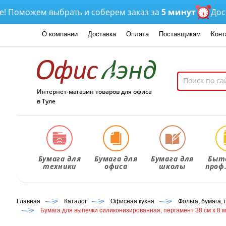
можем выбрать и соберем заказ за
5 минут
Доставка
О компании
Доставка
Оплата
Поставщикам
Конт
Интернет-магазин товаров для офиса
в Туле
Бумага для
Бумага для
Бумага для
Быт
техники
офиса
школы
проф
Главная
Каталог
Офисная кухня
Фольга, бумага,
Бумага для выпечки силиконизированная, пергамент 38 см х 8 м