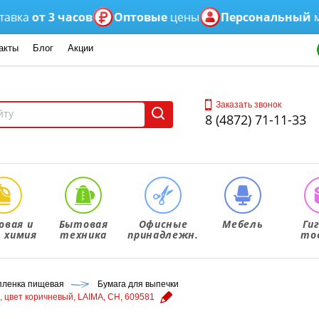
от 3 часов
Оптовые
цены
Персональный
менед
акты
Блог
Акции
Заказать звонок
8 (4872) 71-11-33
овая и
Бытовая
Офисные
Мебель
Ги
. химия
техника
принадлежн.
то
 пленка пищевая
Бумага для выпечки
, цвет коричневый, LAIMA, CH, 609581