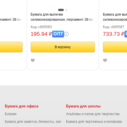
Бумага для выпечки
Бумага для вы
гамент 38 см
силиконизированная, пергамент 38 см
силиконизиров
A, CH, 609584
х 25 м, цвет коричневый, LAIMA, CH,
х 100 м, цвет 
Код: с609583
Код: с609587
609583
609587
ОПТ
195.94 ₽
733.73 ₽
В корзину
Бумага для офиса
Бумага для школы
Бланки
Альбомы и папки для творчества
Бумага для заметок, блокноты, записные книжки
Бумага для чертежных и копироваль