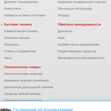
Деловое планирование
Бумажная продукция для поделок
Книги учета
Обучающая литература
Конверты и пакеты почтовые
Тетради
 химия
Бытовая техника
Офисные принадлежности
Климатическая техника
Дыроколы
Кухонная техника
Клей
Пылесосы
Клейкие ленты канцелярские
ы
Утюги и отпариватели
Корректирующие средства
Часы
Мелкоофисные принадлежности
Гигиенические товары
Антисептические средства
Бумажные изделия сангигиены
Диспенсеры для изделий сангигиены
ний
Средства личной гигиены
Электросушители для рук
файлы.
Соглашение об использовании