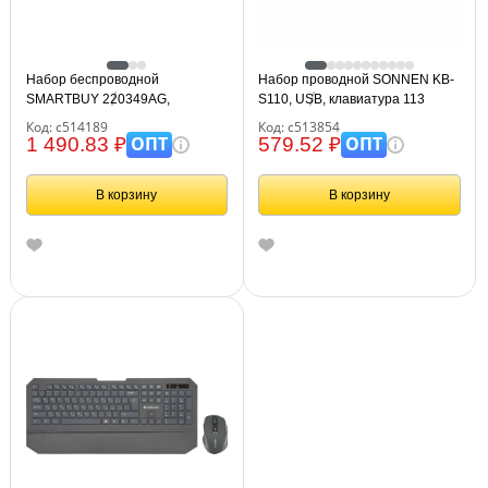
Набор беспроводной
Набор проводной SONNEN KB-
SMARTBUY 220349AG,
S110, USB, клавиатура 113
клавиатура, мышь 2 кнопки+1
клавиш, мышь 3 кнопки, 1000
Код: с514189
Код: с513854
колесо, черный SBC-220349AG-
dpi, черный/серебристый,
ОПТ
ОПТ
1 490.83 ₽
579.52 ₽
K
513854
В корзину
В корзину