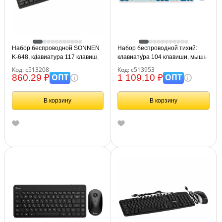
Набор беспроводной SONNEN
Набор беспроводной тихий:
K-648, клавиатура 117 клавиш,
клавиатура 104 клавиши, мышь
мышь 4 кнопки 1600 dpi,
4 кнопки 800/1200/1600 dpi,
Код: с513208
Код: с513953
черный, 513208
SONNEN K-650, белый / мятный
ОПТ
ОПТ
860.29 ₽
1 109.10 ₽
/ бирюзовый, 513953
В корзину
В корзину