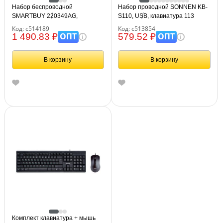
Набор беспроводной
Набор проводной SONNEN KB-
SMARTBUY 220349AG,
S110, USB, клавиатура 113
клавиатура, мышь 2 кнопки+1
клавиш, мышь 3 кнопки, 1000
Код: с514189
Код: с513854
колесо, черный SBC-220349AG-
dpi, черный/серебристый,
ОПТ
ОПТ
1 490.83 ₽
579.52 ₽
K
513854
В корзину
В корзину
Комплект клавиатура + мышь