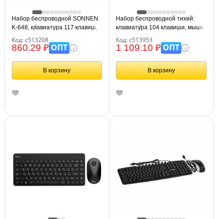
Набор беспроводной SONNEN
Набор беспроводной тихий:
K-648, клавиатура 117 клавиш,
клавиатура 104 клавиши, мышь
мышь 4 кнопки 1600 dpi,
4 кнопки 800/1200/1600 dpi,
Код: с513208
Код: с513953
черный, 513208
SONNEN K-650, белый / мятный
ОПТ
ОПТ
860.29 ₽
1 109.10 ₽
/ бирюзовый, 513953
В корзину
В корзину