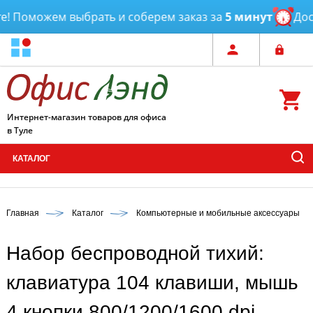
 Поможем выбрать и соберем заказ за
5 минут
Доста
Интернет-магазин товаров для офиса
в Туле
КАТАЛОГ
Главная
Каталог
Компьютерные и мобильные аксессуары
Набор беспроводной тихий:
клавиатура 104 клавиши, мышь
4 кнопки 800/1200/1600 dpi,