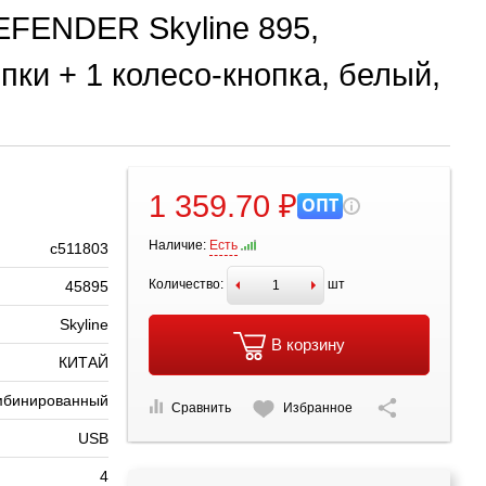
EFENDER Skyline 895,
пки + 1 колесо-кнопка, белый,
1 359.70 ₽
ОПТ
Наличие:
Есть
с511803
Количество:
шт
45895
Skyline
В корзину
КИТАЙ
мбинированный
Сравнить
Избранное
USB
4