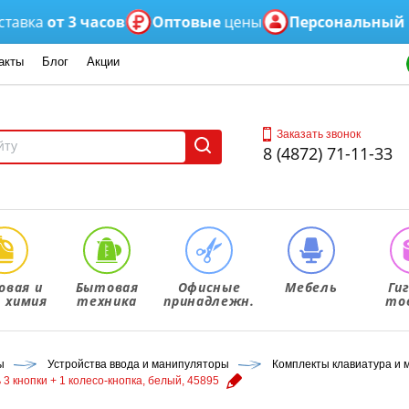
а
от 3 часов
Оптовые
цены
Персональный
мене
акты
Блог
Акции
Заказать звонок
8 (4872) 71-11-33
овая и
Бытовая
Офисные
Мебель
Ги
. химия
техника
принадлежн.
то
ы
Устройства ввода и манипуляторы
Комплекты клавиатура и
 кнопки + 1 колесо-кнопка, белый, 45895