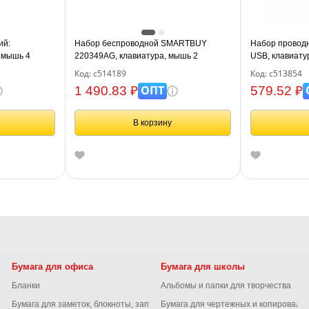
ий:
Набор беспроводной SMARTBUY
Набор провод
 мышь 4
220349AG, клавиатура, мышь 2
USB, клавиату
i, SONNEN K-
кнопки+1 колесо, черный SBC-
кнопки, 1000 d
Код: с514189
Код: с513854
рюзовый,
220349AG-K
513854
ОПТ
1 490.83 ₽
579.52 ₽
В корзину
Бумага для офиса
Бумага для школы
Бланки
Альбомы и папки для творчества
Бумага для заметок, блокноты, записные книжки
Бумага для чертежных и копироваль