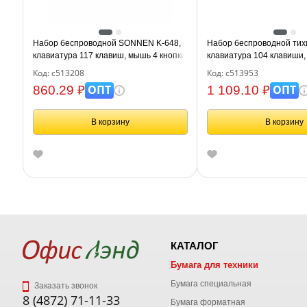
Набор беспроводной SONNEN K-648,
Набор беспроводной тих
клавиатура 117 клавиш, мышь 4 кнопки
клавиатура 104 клавиши,
1600 dpi, черный, 513208
кнопки 800/1200/1600 dp
Код: с513208
Код: с513953
650, белый / мятный / би
ОПТ
ОПТ
860.29 ₽
1 109.10 ₽
513953
В корзину
В корзину
КАТАЛОГ
Бумага для техники
Бумага специальная
Заказать звонок
8 (4872) 71-11-33
Бумага форматная