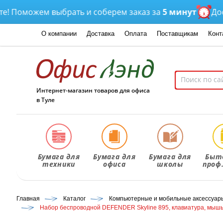
оможем выбрать и соберем заказ за
5 минут
Доставк
О компании
Доставка
Оплата
Поставщикам
Конт
Интернет-магазин товаров для офиса
в Туле
Бумага для
Бумага для
Бумага для
Быт
техники
офиса
школы
проф
Главная
Каталог
Компьютерные и мобильные аксессуар
Набор беспроводной DEFENDER Skyline 895, клавиатура, мышь 3