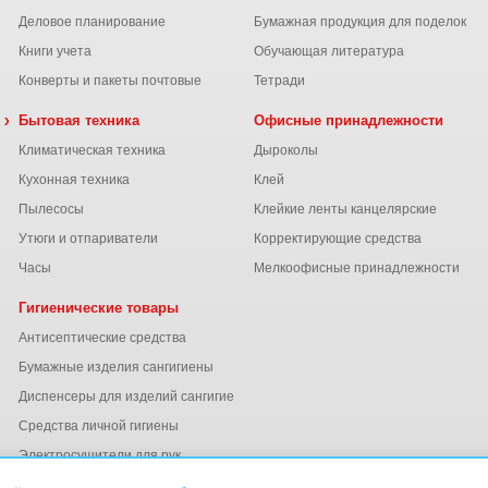
Деловое планирование
Бумажная продукция для поделок
Книги учета
Обучающая литература
Конверты и пакеты почтовые
Тетради
 химия
Бытовая техника
Офисные принадлежности
Климатическая техника
Дыроколы
Кухонная техника
Клей
Пылесосы
Клейкие ленты канцелярские
ы
Утюги и отпариватели
Корректирующие средства
Часы
Мелкоофисные принадлежности
Гигиенические товары
Антисептические средства
Бумажные изделия сангигиены
Диспенсеры для изделий сангигиены
ний
Средства личной гигиены
Электросушители для рук