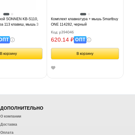
ной SONNEN KB-S110,
Комплект клавиатура + мышь Smartbuy
ра 113 клавиш, мышь 3
ONE 114282, черный
pi, черный/серебристый,
Код: р394046
ОПТ
ОПТ
620.14 ₽
В корзину
В корзину
ДОПОЛНИТЕЛЬНО
О компании
Доставка
Оплата
ных работ