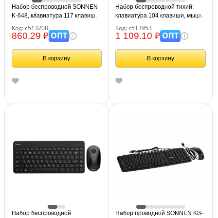
Набор беспроводной SONNEN
Набор беспроводной тихий:
K-648, клавиатура 117 клавиш,
клавиатура 104 клавиши, мышь
мышь 4 кнопки 1600 dpi,
4 кнопки 800/1200/1600 dpi,
Код: с513208
Код: с513953
черный, 513208
SONNEN K-650, белый / мятный
ОПТ
ОПТ
860.29 ₽
1 109.10 ₽
/ бирюзовый, 513953
В корзину
В корзину
Набор беспроводной
Набор проводной SONNEN KB-