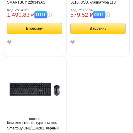
SMARTBUY 220349AG,
S110, USB, клавиатура 113
клавиатура, мышь 2 кнопки+1
клавиш, мышь 3 кнопки, 1000
Код: с514189
Код: с513854
колесо, черный SBC-220349AG-
dpi, черный/серебристый,
ОПТ
ОПТ
1 490.83 ₽
579.52 ₽
K
513854
В корзину
В корзину
Комплект клавиатура + мышь
Smartbuy ONE 114282, черный