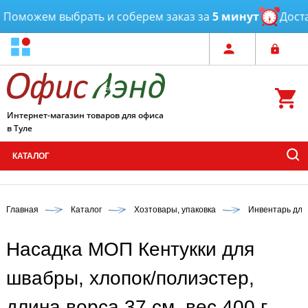
Поможем выбрать и соберем заказ за
5 минут
Достав
Интернет-магазин товаров для офиса
в Туле
КАТАЛОГ
Главная
Каталог
Хозтовары, упаковка
Инвентарь для
Насадка МОП Кентукки для
швабры, хлопок/полиэстер,
длина ворса 37 см, вес 400 г,