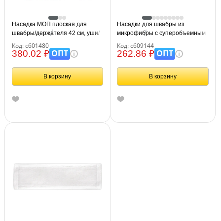
Насадка МОП плоская для
Насадки для швабры из
швабры/держателя 42 см, уши/
микрофибры с суперобъемным
карманы (ТИП У/К), хлопок 4,5
ворсом 41x14 см, 2 шт., LAIMA,
Код: с601480
Код: с609144
см, упаковка, LAIMA, 601480
609144
ОПТ
ОПТ
380.02 ₽
262.86 ₽
В корзину
В корзину