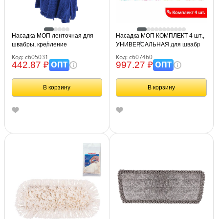
Насадка МОП ленточная для
Насадка МОП КОМПЛЕКТ 4 шт.,
швабры, крепление
УНИВЕРСАЛЬНАЯ для швабр
еврорезьба, микрофибра,
38-42 см (ТИП К), микрофибра
Код: с605031
Код: с607460
длина 30 см, 170 г, LAIMA,
букли/синель, LAIMA, 607460
ОПТ
ОПТ
442.87 ₽
997.27 ₽
605031
В корзину
В корзину