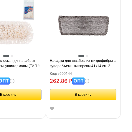
плоская для швабры/
Насадки для швабры из микрофибры с
см, уши/карманы (ТИП У/
суперобъемным ворсом 41x14 см, 2
см, упаковка, LAIMA,
шт., LAIMA, 609144
Код: с609144
ОПТ
ОПТ
262.86 ₽
В корзину
В корзину