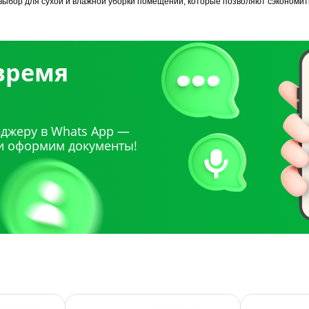
 выбор для сухой и влажной уборки помещений, которые позволяют сэкономить
 время
джеру в Whats App —
и оформим документы!