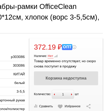
абры-рамки OfficeClean
0*12см, хлопок (ворс 3-5,5см),
372.19 ₽
ОПТ
Наличие:
Нет
р303086
Товар временно отсутствует, но скоро
303086
снова поступит в продажу
КИТАЙ
Корзина недоступна
белый
3-5,5
Количество:
шт
артонный рукав
Сравнить
Избранное
опок/полиэстер