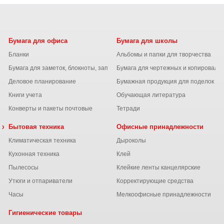
Бумага для офиса
Бумага для школы
Бланки
Альбомы и папки для творчества
Бумага для заметок, блокноты, записные книжки
Бумага для чертежных и копироваль
Деловое планирование
Бумажная продукция для поделок
Книги учета
Обучающая литература
Конверты и пакеты почтовые
Тетради
 химия
Бытовая техника
Офисные принадлежности
Климатическая техника
Дыроколы
Кухонная техника
Клей
Пылесосы
Клейкие ленты канцелярские
ы
Утюги и отпариватели
Корректирующие средства
Часы
Мелкоофисные принадлежности
Гигиенические товары