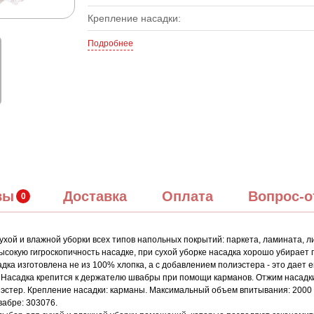
Крепление насадки:
Подробнее
вы
Доставка
Оплата
Вопрос-о
ухой и влажной уборки всех типов напольных покрытий: паркета, ламината, л
ысокую гигроскопичность насадке, при сухой уборке насадка хорошо убирает 
адка изготовлена не из 100% хлопка, а с добавлением полиэстера - это дает 
х. Насадка крепится к держателю швабры при помощи карманов. Отжим насадк
иэстер. Крепление насадки: карманы. Максимальный объем впитывания: 2000 м
швабре: 303076.