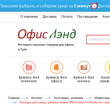
жем выбрать и соберем заказ за
5 минут
Доставка
от
О компании
Доставка
Оплата
Поставщикам
Конт
Интернет-магазин товаров для офиса
в Туле
Бумага для
Бумага для
Бумага для
Быт
техники
офиса
школы
проф
Главная
Каталог
Хозтовары, упаковка
Инвентарь
Насадка для склад. швабры-рамки OfficeClean Professional с кар-