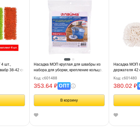
4 шт.,
Насадка МОП круглая для швабры из
Насадка МОП 
абр 38-42 см
набора для уборки, крепление кольцо,
держателя 42 
ли/синель,
микрофибра, d-16 см, LAIMA, 601488
К), хлопок 4,5 
Код: с601488
Код: с601480
601480
ОПТ
353.64 ₽
380.02 ₽
В корзину