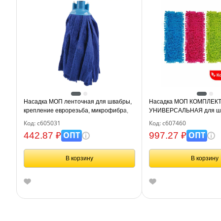
Насадка МОП ленточная для швабры,
Насадка МОП КОМПЛЕКТ 
крепление еврорезьба, микрофибра,
УНИВЕРСАЛЬНАЯ для шв
длина 30 см, 170 г, LAIMA, 605031
(ТИП К), микрофибра бук
Код: с605031
Код: с607460
LAIMA, 607460
ОПТ
ОПТ
442.87 ₽
997.27 ₽
В корзину
В корзину