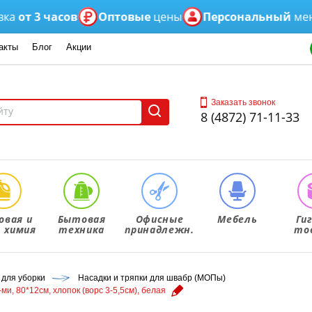
 3 часов
Оптовые
цены
Персональный
менедже
акты
Блог
Акции
Заказать звонок
8 (4872) 71-11-33
овая и
Бытовая
Офисные
Мебель
Ги
. химия
техника
принадлежн.
то
 для уборки
Насадки и тряпки для швабр (МОПы)
ми, 80*12см, хлопок (ворс 3-5,5см), белая