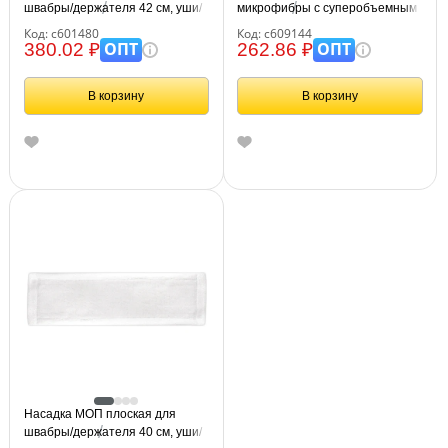
швабры/держателя 42 см, уши/
микрофибры с суперобъемным
карманы (ТИП У/К), хлопок 4,5
ворсом 41x14 см, 2 шт., LAIMA,
Код: с601480
Код: с609144
см, упаковка, LAIMA, 601480
609144
ОПТ
ОПТ
380.02 ₽
262.86 ₽
В корзину
В корзину
Насадка МОП плоская для
швабры/держателя 40 см, уши/