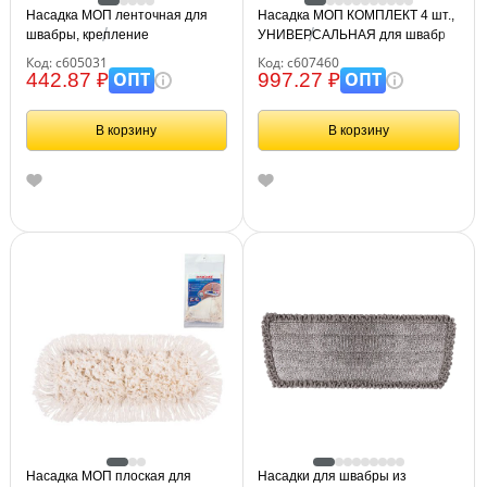
Насадка МОП ленточная для
Насадка МОП КОМПЛЕКТ 4 шт.,
швабры, крепление
УНИВЕРСАЛЬНАЯ для швабр
еврорезьба, микрофибра,
38-42 см (ТИП К), микрофибра
Код: с605031
Код: с607460
длина 30 см, 170 г, LAIMA,
букли/синель, LAIMA, 607460
ОПТ
ОПТ
442.87 ₽
997.27 ₽
605031
В корзину
В корзину
Насадка МОП плоская для
Насадки для швабры из