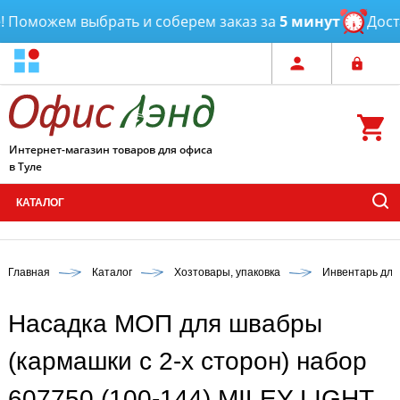
Поможем выбрать и соберем заказ за
5 минут
Достав
Интернет-магазин товаров для офиса
в Туле
КАТАЛОГ
Главная
Каталог
Хозтовары, упаковка
Инвентарь для
Насадка МОП для швабры
(кармашки с 2-х сторон) набор
607750 (100-144) MILEY LIGHT,