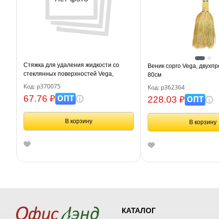
Стяжка для удаления жидкости со
Веник сорго Vega, двухп
стеклянных поверхностей Vega,
80см
рабочая часть 24,5см, пластик.
Код: р370075
Код: р362364
ОПТ
67.76 ₽
ОПТ
228.03 ₽
В корзину
В корзину
КАТАЛОГ