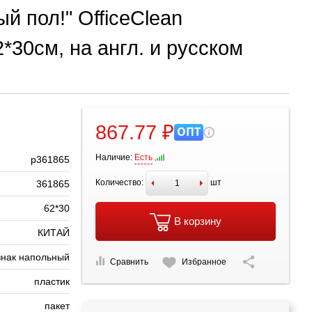
й пол!" OfficeClean
2*30см, на англ. и русском
867.77 ₽
ОПТ
Наличие:
Есть
р361865
Количество:
шт
361865
62*30
В корзину
КИТАЙ
знак напольный
Сравнить
Избранное
пластик
пакет