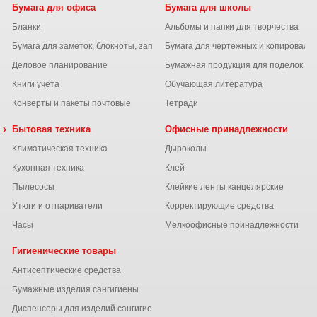
Бумага для офиса
Бумага для школы
Бланки
Альбомы и папки для творчества
Бумага для заметок, блокноты, записные книжки
Бумага для чертежных и копироваль
Деловое планирование
Бумажная продукция для поделок
Книги учета
Обучающая литература
Конверты и пакеты почтовые
Тетради
 химия
Бытовая техника
Офисные принадлежности
Климатическая техника
Дыроколы
Кухонная техника
Клей
Пылесосы
Клейкие ленты канцелярские
ы
Утюги и отпариватели
Корректирующие средства
Часы
Мелкоофисные принадлежности
Гигиенические товары
Антисептические средства
Бумажные изделия сангигиены
Диспенсеры для изделий сангигиены