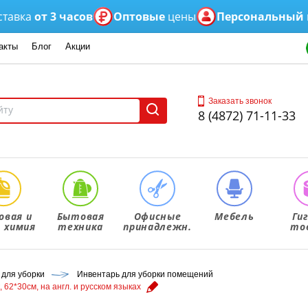
а
от 3 часов
Оптовые
цены
Персональный
мене
акты
Блог
Акции
Заказать звонок
8 (4872) 71-11-33
овая и
Бытовая
Офисные
Мебель
Ги
. химия
техника
принадлежн.
то
 для уборки
Инвентарь для уборки помещений
, 62*30см, на англ. и русском языках