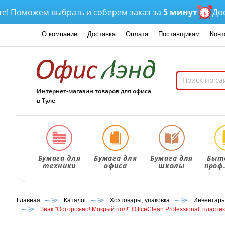
оможем выбрать и соберем заказ за
5 минут
Доставк
О компании
Доставка
Оплата
Поставщикам
Конт
Интернет-магазин товаров для офиса
в Туле
Бумага для
Бумага для
Бумага для
Быт
техники
офиса
школы
проф
Главная
Каталог
Хозтовары, упаковка
Инвентарь
Знак "Осторожно! Мокрый пол!" OfficeClean Professional, пластик