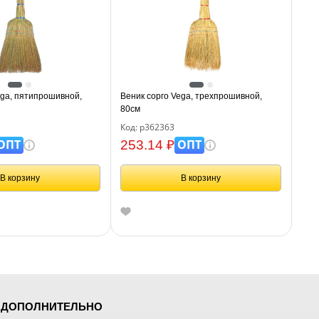
ega, пятипрошивной,
Веник сорго Vega, трехпрошивной,
80см
Код: р362363
ОПТ
ОПТ
253.14 ₽
В корзину
В корзину
ДОПОЛНИТЕЛЬНО