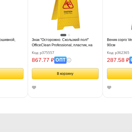
рошивной,
Знак "Осторожно. Скользкий пол!"
Веник сорго V
OfficeClean Professional, пластик, на
90см
англ. и русском языках
Код: р375557
Код: р362365
ОПТ
867.77 ₽
287.58 ₽
В корзину