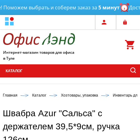
 Поможем выбрать и соберем заказ за
5 минут
Доста
Интернет-магазин товаров для офиса
в Туле
КАТАЛОГ
Главная
Каталог
Хозтовары, упаковка
Инвентарь для
Швабра Azur "Сальса" с
держателем 39,5*9см, ручка
126см