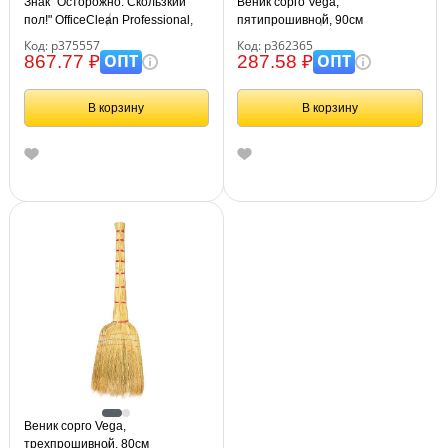
Знак "Осторожно. Скользкий
Веник сорго Vega,
пол!" OfficeClean Professional,
пятипрошивной, 90см
пластик, на англ. и русском
Код: р375557
Код: р362365
языках
ОПТ
ОПТ
867.77 ₽
287.58 ₽
В корзину
В корзину
Веник сорго Vega,
трехпрошивной, 80см