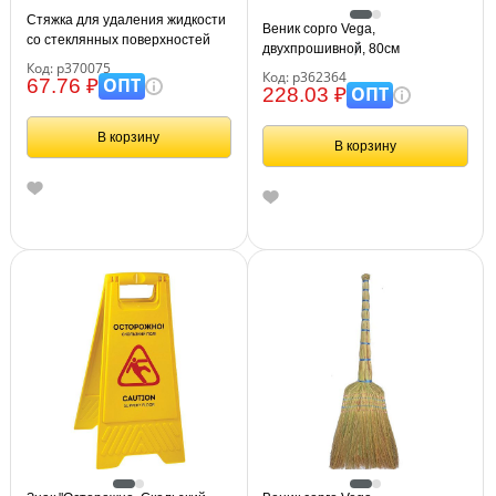
Стяжка для удаления жидкости
Веник сорго Vega,
со стеклянных поверхностей
двухпрошивной, 80см
Vega, рабочая часть 24,5см,
Код: р370075
Код: р362364
пластик.
ОПТ
67.76 ₽
ОПТ
228.03 ₽
В корзину
В корзину