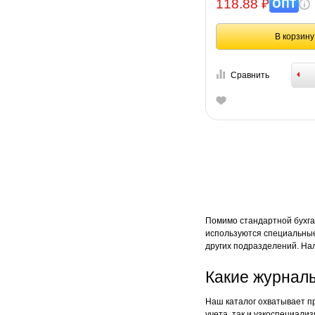
ОПТ
118.88 ₽
В корзину
Сравнить
Помимо стандартной бухга
используются специальные
других подразделений. На
Какие журналы
Наш каталог охватывает пр
учета, так и узкоспециал