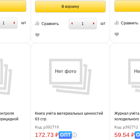
В корзину
шт
Сравнить
шт
Сравнить
онтроля
Книга учёта материальных ценностей
Журнал учёта
ерицидной
63 стр.
холодильного
офсет
2.3/2.4.3590-2
Код: р392719
Код: р392712
ОПТ
О
172.73 ₽
59.54 ₽