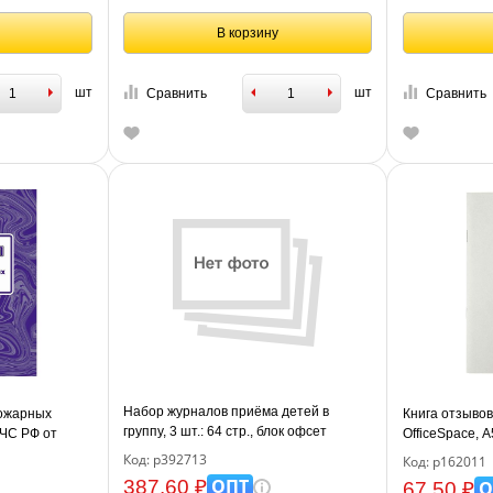
В корзину
шт
шт
Сравнить
Сравнить
Набор журналов приёма детей в
ожарных
Книга отзыво
группу, 3 шт.: 64 стр., блок офсет
МЧС РФ от
OfficeSpace, 
фсет, 64 стр.)
картон, блок 
Код: р392713
Код: р162011
ОПТ
387.60 ₽
О
67.50 ₽