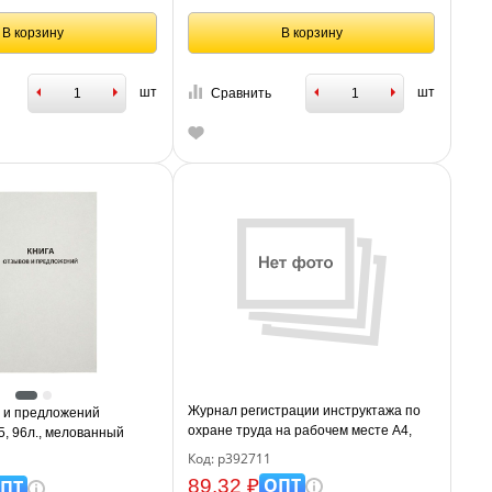
В корзину
В корзину
шт
шт
Сравнить
Журнал регистрации инструктажа по
в и предложений
охране труда на рабочем месте А4,
А5, 96л., мелованный
16л. на скрепке, блок офсетная бумага
газетный
Код: р392711
ОПТ
89.32 ₽
ПТ