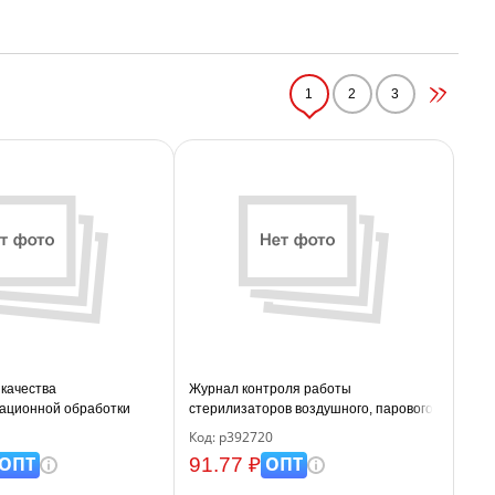
1
2
3
качества
Журнал контроля работы
ационной обработки
стерилизаторов воздушного, парового
 24 стр.
(автоклава), (форма 257/у) 24 стр., блок
Код: р392720
писчая бумага
ОПТ
ОПТ
91.77 ₽