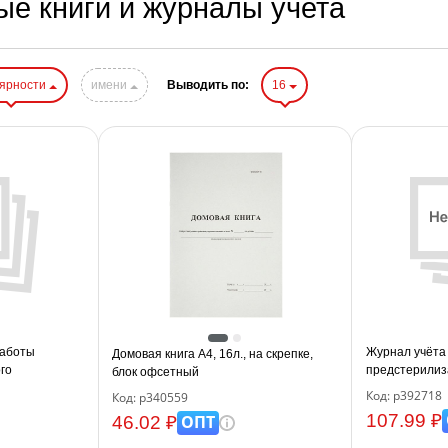
е книги и журналы учета
лярности
имени
Выводить по:
16
работы
Журнал учёта 
Домовая книга А4, 16л., на скрепке,
го
предстерилиз
блок офсетный
нии (секции,
(форма 366/у )
Код: р392718
Код: р340559
107.99 ₽
ОПТ
46.02 ₽