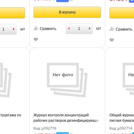
В корзину
шт
Сравнить
шт
Сравнить
структажа по
Журнал контроля концентраций
Общий журнал 
рабочих растворов дезинфицирующих
писчая бумага
и стерилизующих средств 32 стр., блок
Код: р392716
Код: р392714
офсет