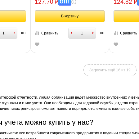
ОПТ
127.70 ₽
124.82 ₽
В корзину
шт
шт
Сравнить
Сравнить
Загрузить ещё 16 из 19
лтерской отчетности, любая организация ведет множество внутренних учетны
 журналы и книги учета. Они необходимы для кадровой службы, отдела охран
личие таких регистров помогает навести порядок, отслеживать важные событ
 учета можно купить у нас?
актически все потребности современного предприятия в ведении специализир
изированные журналы: