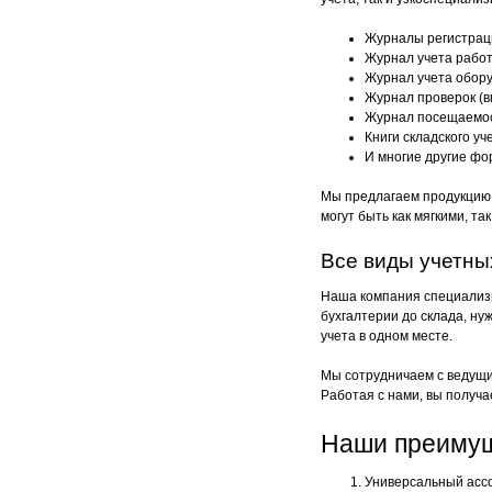
Журналы регистраци
Журнал учета работ
Журнал учета обору
Журнал проверок (вк
Журнал посещаемост
Книги складского у
И многие другие фо
Мы предлагаем продукцию в
могут быть как мягкими, т
Все виды учетны
Наша компания специализи
бухгалтерии до склада, н
учета в одном месте.
Мы сотрудничаем с ведущи
Работая с нами, вы получа
Наши преиму
Универсальный ассор