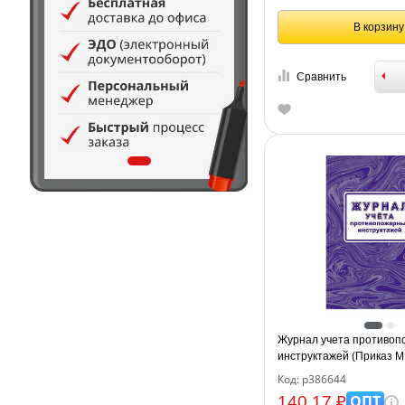
В корзину
Сравнить
Журнал учета противоп
инструктажей (Приказ 
16.12.2024 № 1120, А4, о
Код: р386644
ОПТ
140.17 ₽