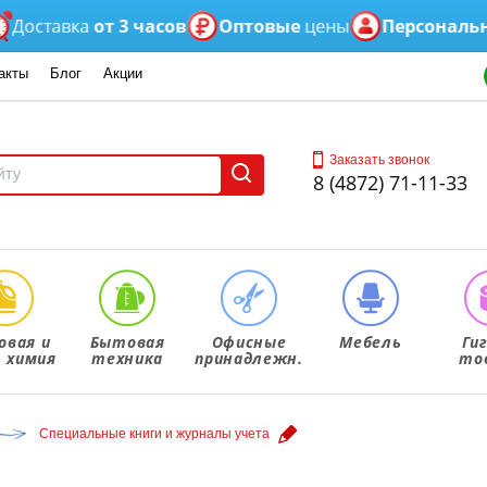
тавка
от 3 часов
Оптовые
цены
Персональный
м
акты
Блог
Акции
Заказать звонок
8 (4872) 71-11-33
овая и
Бытовая
Офисные
Мебель
Ги
. химия
техника
принадлежн.
то
Специальные книги и журналы учета