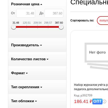
Специальны
Розничная цена
От
До
Сортировать по:
попу
31.48
120.51
209.54
298.57
387.60
Производитель
Количество листов
Формат
Набор журналов учёта 
Тип скрепления
педагога дополнительно
образования в объедине
Код: р392709
клубе, кружке) 5 шт.
ОПТ
186.41 ₽
Тип обложки