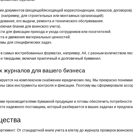
и документов (входящей/исходящей корреспонденции, приказов, договоров).
 (например, для строительных или монтажных организаций).
дования, его выдачи, ремонта и технического обслуживания.
лючая бланки для воинского учета).
и для фиксации прихода и ухода сотрудников или посетителей.
чета и движения материальных ценностей.
рмы для специфических задач.
 самых востребованных форматах, например, А4, с разным количеством листов
ак и твердыми, включая практичный и долговечный бумвинил.
х журналов для вашего бизнеса
руется на комплексном снабжении юридических лиц. Мы прекрасно понимаем
ужны свои инструменты контроля и фиксации. Поэтому мы сформировали ассор
ми производителями бумажной продукции и готовы обеспечить потребности к
ете надежного поставщика, который разбирается в ваших задачах и предлага
щества
тимент: От стандартной книги учета в клетку до журнала проверок воинского 