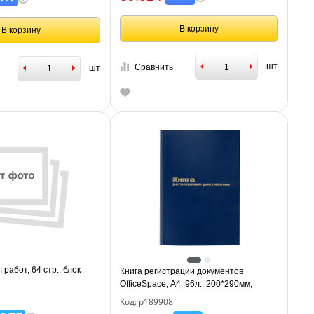
В корзину
В корзину
шт
Сравнить
шт
работ, 64 стр., блок
Книга регистрации документов
OfficeSpace, А4, 96л., 200*290мм,
бумвинил, блок офсетный
Код: р189908