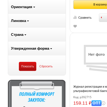
В корзину
Ориентация
Сравнить
Линовка
Страна
Утвержденная форма
Журнал регистрации и к
ультрафиолетовой бакт
установки 64 стр., блок 
Код: р392715
ОПТ
159.11 ₽