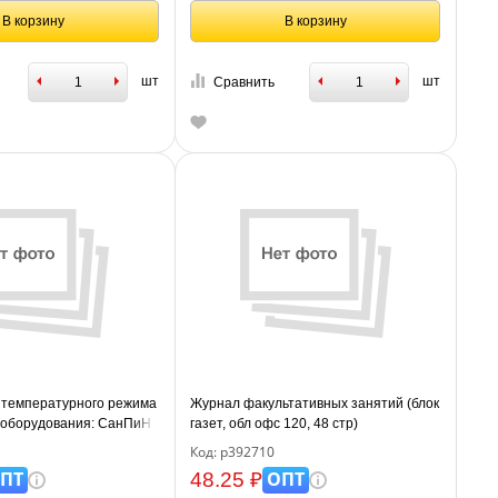
В корзину
В корзину
шт
шт
Сравнить
 температурного режима
Журнал факультативных занятий (блок
 оборудования: СанПиН
газет, обл офс 120, 48 стр)
0; 27 стр., блок офсет
Код: р392710
ПТ
ОПТ
48.25 ₽