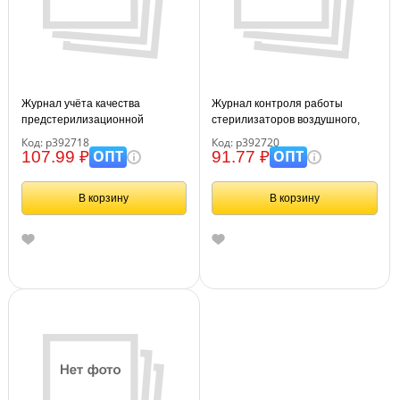
Журнал учёта качества
Журнал контроля работы
предстерилизационной
стерилизаторов воздушного,
обработки (форма 366/у ) 24
парового (автоклава), (форма
Код: р392718
Код: р392720
стр.
257/у) 24 стр., блок писчая
ОПТ
ОПТ
107.99 ₽
91.77 ₽
бумага
В корзину
В корзину