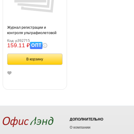
Журнал регистрации и
контроля ультрафиолетовой
бактерицидной установки 64
Код: р392715
стр., блок офсет
ОПТ
159.11 ₽
В корзину
ДОПОЛНИТЕЛЬНО
О компании