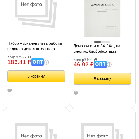
Набор журналов учёта работы
Домовая книга А4, 16л., на
педагога дополнительного
скрепке, блок офсетный
образования в объединении
Код: р392709
Код: р340559
(секции, клубе, кружке) 5 шт.
ОПТ
186.41 ₽
ОПТ
46.02 ₽
В корзину
В корзину