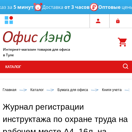
з за
5 минут
Доставка
от 3 часов
Оптовые
цены
Интернет-магазин товаров для офиса
в Туле
КАТАЛОГ
Главная
Каталог
Бумага для офиса
Книги учета
Журнал регистрации
инструктажа по охране труда на
рабочем месте А4, 16л. на