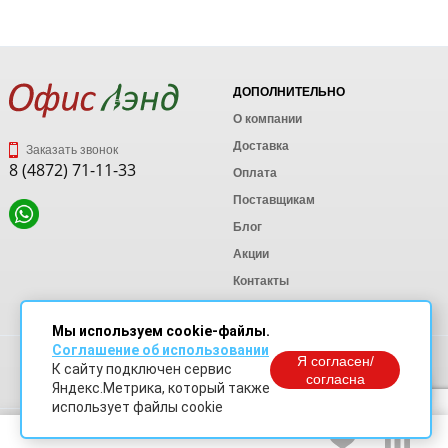
ДОПОЛНИТЕЛЬНО
О компании
Доставка
Заказать звонок
8 (4872) 71-11-33
Оплата
Поставщикам
Блог
Акции
Контакты
Карта сайта
Мы используем cookie-файлы.
Соглашение об использовании
Политика конфиденциальности
Я согласен/
К сайту подключен сервис
Согласие на обработку персональных данных
согласна
Яндекс.Метрика, который также
Согласие на обработку данных Яндекс Метрика
использует файлы cookie
© OfficeLand. Информация сайта защищена законом об авторских правах.
Доработки и продвижение сайта
SO.USE