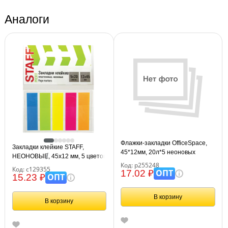
Аналоги
Флажки-закладки OfficeSpace,
Закладки клейкие STAFF,
45*12мм, 20л*5 неоновых
НЕОНОВЫЕ, 45х12 мм, 5 цветов
цветов, европодвес
Код: р255248
х 20 листов, на пластиковом
Код: с129355
ОПТ
17.02 ₽
основании, 129355
ОПТ
15.23 ₽
В корзину
В корзину