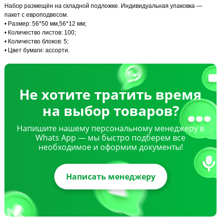
Набор размещён на складной подложке. Индивидуальная упаковка —
пакет с европодвесом.
• Размер: 56*50 мм,56*12 мм;
• Количество листов: 100;
• Количество блоков: 5;
• Цвет бумаги: ассорти.
Не хотите тратить время
на выбор товаров?
Напишите нашему персональному менеджеру в
Whats App — мы быстро подберем все
необходимое и оформим документы!
Написать менеджеру