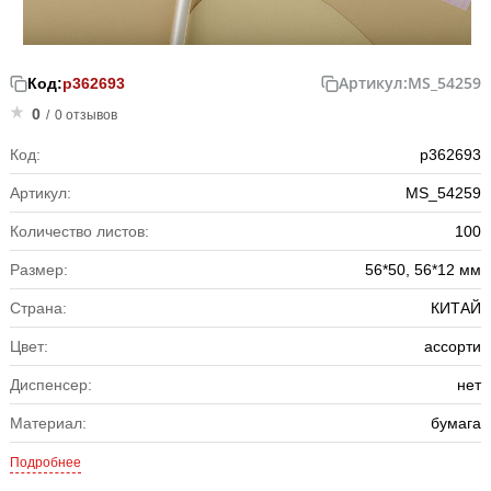
Артикул:
MS_54259
Код:
р362693
0
/
0 отзывов
Код:
р362693
Артикул:
MS_54259
Количество листов:
100
Размер:
56*50, 56*12 мм
Страна:
КИТАЙ
Цвет:
ассорти
Диспенсер:
нет
Материал:
бумага
Подробнее