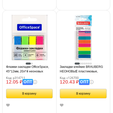
Флажки-закладки OfficeSpace,
Закладки клейкие BRAUBERG
45*12мм, 20л*4 неоновых
НЕОНОВЫЕ пластиковые,
цвета, европодвес
45х12 мм, 8 цветов х 25 листов,
Код: р314711
Код: с126700
на пластиковой линейке 12 см,
ОПТ
ОПТ
12.05 ₽
120.43 ₽
126700
В корзину
В корзину