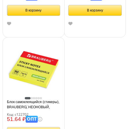
В корзину
В корзину
Блок самоклеящийся (стикеры),
BRAUBERG, НЕОНОВЫЙ,
76х76 мм, 90 листов, желтый,
Код: с122702
122702
ОПТ
51.64 ₽