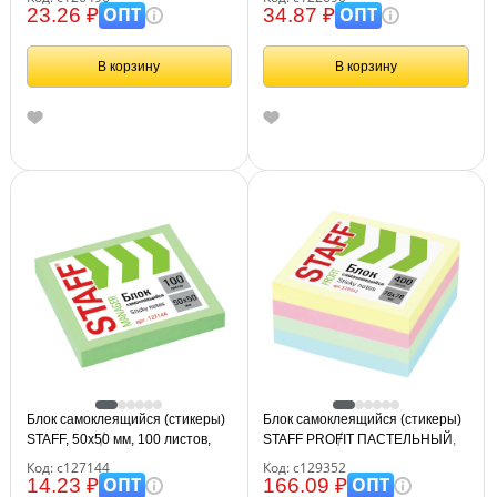
122690
ОПТ
ОПТ
23.26 ₽
34.87 ₽
В корзину
В корзину
Блок самоклеящийся (стикеры)
Блок самоклеящийся (стикеры)
STAFF, 50х50 мм, 100 листов,
STAFF PROFIT ПАСТЕЛЬНЫЙ,
зеленый, 127144
76х76 мм, 400 листов, 4 цвета,
Код: с127144
Код: с129352
129352
ОПТ
ОПТ
14.23 ₽
166.09 ₽