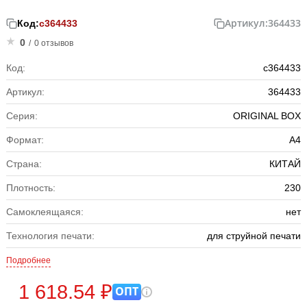
Артикул:
364433
Код:
с364433
0
/
0 отзывов
Код:
с364433
Артикул:
364433
Серия:
ORIGINAL BOX
Формат:
А4
Страна:
КИТАЙ
Плотность:
230
Самоклеящаяся:
нет
Технология печати:
для струйной печати
Подробнее
1 618.54 ₽
ОПТ