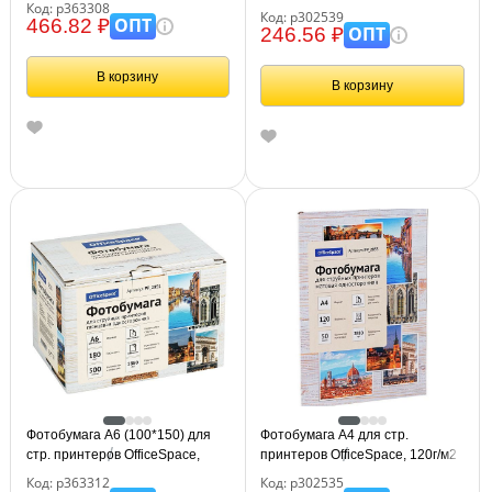
Код: р363308
(50л) матовая односторонняя
Код: р302539
ОПТ
466.82 ₽
ОПТ
246.56 ₽
В корзину
В корзину
Фотобумага А6 (100*150) для
Фотобумага А4 для стр.
стр. принтеров OfficeSpace,
принтеров OfficeSpace, 120г/м2
180г/м2 (500л) глянцевая
(50л) матовая односторонняя
Код: р363312
Код: р302535