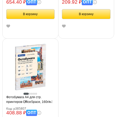
односторонняя
ОПТ
ОПТ
654.40 ₽
209.92 ₽
В корзину
В корзину
Фотобумага А4 для стр.
принтеров OfficeSpace, 160г/м2
(100л) матовая односторонняя
Код: р385807
ОПТ
408.88 ₽