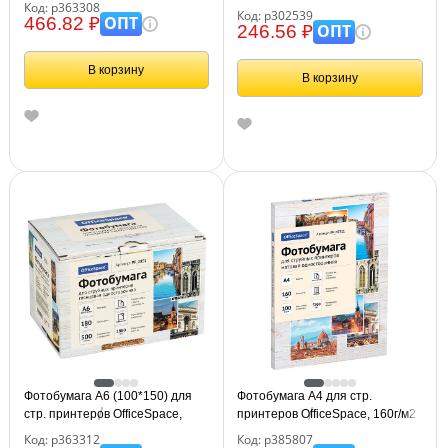
Код: р363308
(50л) матовая односторонняя
Код: р302539
ОПТ
466.82 ₽
ОПТ
246.56 ₽
В корзину
В корзину
Фотобумага А6 (100*150) для
Фотобумага А4 для стр.
стр. принтеров OfficeSpace,
принтеров OfficeSpace, 160г/м2
180г/м2 (500л) глянцевая
(100л) матовая односторонняя
Код: р363312
Код: р385807