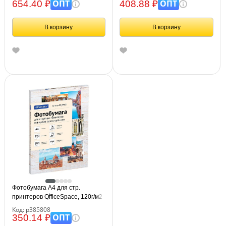
односторонняя
ОПТ
ОПТ
654.40 ₽
408.88 ₽
В корзину
В корзину
Фотобумага А4 для стр.
принтеров OfficeSpace, 120г/м2
(100л) глянцевая
Код: р385808
односторонняя
ОПТ
350.14 ₽