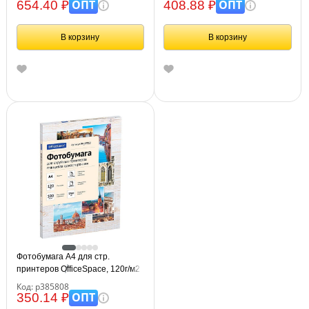
односторонняя
ОПТ
ОПТ
654.40 ₽
408.88 ₽
В корзину
В корзину
Фотобумага А4 для стр.
принтеров OfficeSpace, 120г/м2
(100л) глянцевая
Код: р385808
односторонняя
ОПТ
350.14 ₽