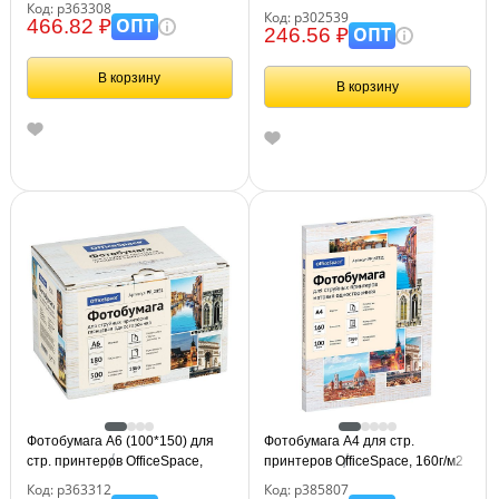
Код: р363308
(50л) матовая односторонняя
Код: р302539
ОПТ
466.82 ₽
ОПТ
246.56 ₽
В корзину
В корзину
Фотобумага А6 (100*150) для
Фотобумага А4 для стр.
стр. принтеров OfficeSpace,
принтеров OfficeSpace, 160г/м2
180г/м2 (500л) глянцевая
(100л) матовая односторонняя
Код: р363312
Код: р385807