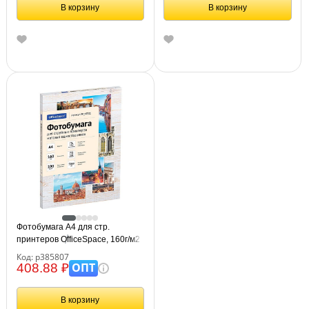
В корзину
В корзину
Фотобумага А4 для стр.
принтеров OfficeSpace, 160г/м2
(100л) матовая односторонняя
Код: р385807
ОПТ
408.88 ₽
В корзину