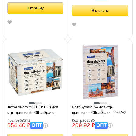
В корзину
В корзину
Фотобумага А6 (100*150) для
Фотобумага А4 для стр.
стр. принтеров OfficeSpace,
принтеров OfficeSpace, 120г/м2
180г/м2 (500л) глянцевая
(50л) матовая односторонняя
Код: р363312
Код: р302535
односторонняя
ОПТ
ОПТ
654.40 ₽
209.92 ₽