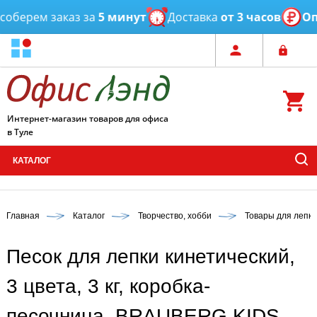
берем заказ за
5 минут
Доставка
от 3 часов
Опто
Интернет-магазин товаров для офиса
в Туле
КАТАЛОГ
Главная
Каталог
Творчество, хобби
Товары для лепки
Песок для лепки кинетический,
3 цвета, 3 кг, коробка-
песочница, BRAUBERG KIDS,