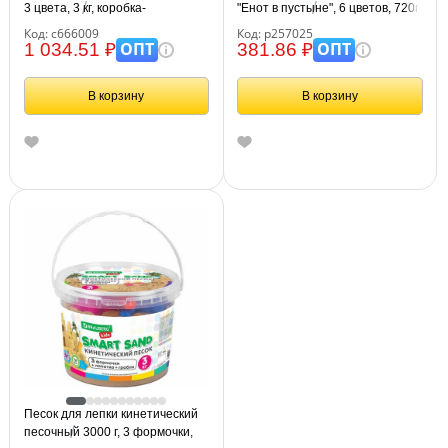
3 цвета, 3 кг, коробка-
"Енот в пустыне", 6 цветов, 720г,
песочница, BRAUBERG KIDS,
в баночке, 4 формочки, карт.
Код: с666009
Код: р257025
666009
упаковка
ОПТ
ОПТ
1 034.51 ₽
381.86 ₽
В корзину
В корзину
Песок для лепки кинетический
песочный 3000 г, 3 формочки,