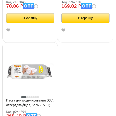
Код: с182048
Код: р262526
ОПТ
ОПТ
70.06 ₽
169.02 ₽
В корзину
В корзину
Паста для моделирования JOVI,
отвердевающая, белый, 500г,
вакуумный пакет
Код: р244294
ОПТ
368.40 ₽