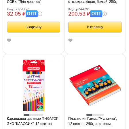
СОВЫ "Для девочек"
отвердевающая, белый, 250г,
вакуумный пакет
Код: р379367
Код: р244291
ОПТ
ОПТ
32.05 ₽
200.53 ₽
В корзину
В корзину
Карандаши цветные ПИФАГОР
Пластилин Гамма "Мультики",
ЭКО "КЛАССИК", 12 цветов,
12 цветов, 240г, со стеком,
шестигранные, 182048
картон. упаковка