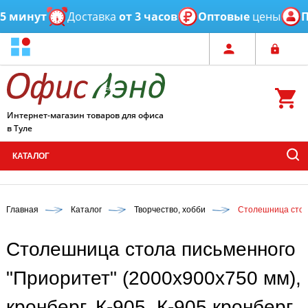
 минут
Доставка
от 3 часов
Оптовые
цены
Пе
Интернет-магазин товаров для офиса
в Туле
КАТАЛОГ
Главная
Каталог
Творчество, хобби
Столешница стола
Столешница стола письменного
"Приоритет" (2000х900х750 мм),
кронберг, К-905, К-905 кронберг