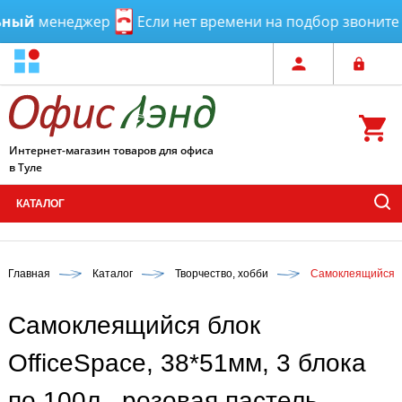
ый
менеджер
Если нет времени на подбор звоните и
Интернет-магазин товаров для офиса
в Туле
КАТАЛОГ
Главная
Каталог
Творчество, хобби
Самоклеящийся бл
Самоклеящийся блок
OfficeSpace, 38*51мм, 3 блока
по 100л., розовая пастель