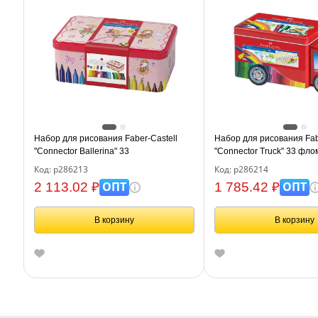
Набор для рисования Faber-Castell
Набор для рисования Fab
"Connector Ballerina" 33
"Connector Truck" 33 фл
фломастера+10 клипс+2 карты для
клипс, металлическая ко
Код: р286213
Код: р286214
раскраш.
ОПТ
ОПТ
2 113.02 ₽
1 785.42 ₽
В корзину
В корзину