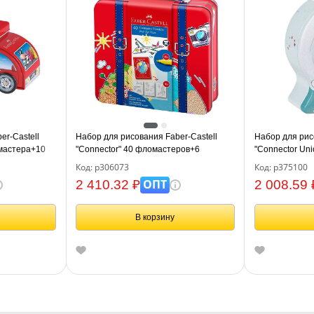
er-Castell
Набор для рисования Faber-Castell
Набор для рис
омастера+10
"Connector" 40 фломастеров+6
"Connector Un
робка
клипс+паспорт раскраск., метал.
Код: р306073
Код: р375100
ОПТ
2 410.32 ₽
2 008.59 
В корзину