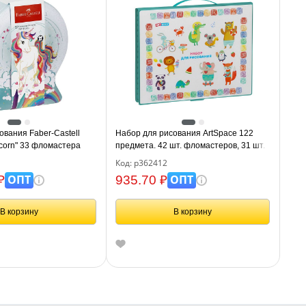
ования Faber-Castell
Набор для рисования ArtSpace 122
icorn" 33 фломастера
предмета. 42 шт. фломастеров, 31 шт.
цв. карандашей, 1 шт. точилка, 24 шт.
Код: р362412
пастелей, 24 шт. восковых мелков
ОПТ
ОПТ
₽
935.70 ₽
В корзину
В корзину