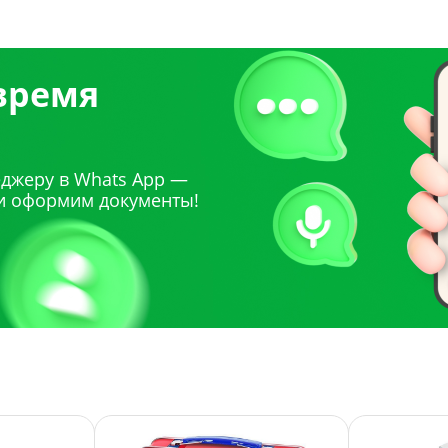
 время
джеру в Whats App —
и оформим документы!