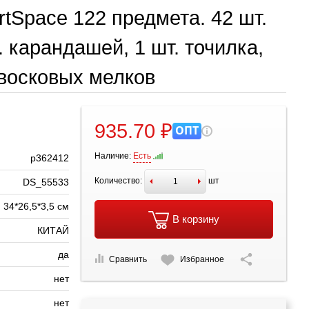
tSpace 122 предмета. 42 шт.
. карандашей, 1 шт. точилка,
. восковых мелков
935.70 ₽
ОПТ
Наличие:
Есть
р362412
Количество:
шт
DS_55533
34*26,5*3,5 см
В корзину
КИТАЙ
да
Сравнить
Избранное
нет
нет