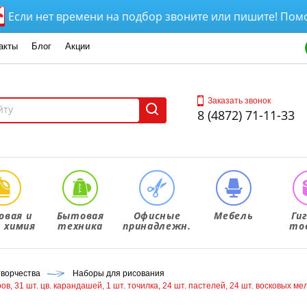
 нет времени на подбор звоните или пишите! Поможем в
акты
Блог
Акции
Заказать звонок
8 (4872) 71-11-33
овая и
Бытовая
Офисные
Мебель
Ги
. химия
техника
принадлежн.
то
творчества
Наборы для рисования
, 31 шт. цв. карандашей, 1 шт. точилка, 24 шт. пастелей, 24 шт. восковых ме