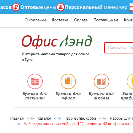
Оптовые
цены
Персональный
менеджер
Если
О компании
Доставка
Оплата
Поставщикам
Конт
Интернет-магазин товаров для офиса
в Туле
Бумага для
Бумага для
Бумага для
Быт
техники
офиса
школы
проф
Главная
Каталог
Творчество, хобби
Наборы для 
Набор для рисования ArtSpace 122 предмета. 42 шт. фломастеров