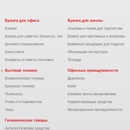
Бумага для офиса
Бумага для школы
Бланки
Альбомы и папки для творчества
Бумага для заметок, блокноты, записные книжки
Бумага для чертежных и копироваль
Деловое планирование
Бумажная продукция для поделок
Книги учета
Обучающая литература
Конверты и пакеты почтовые
Тетради
 химия
Бытовая техника
Офисные принадлежности
Климатическая техника
Дыроколы
Кухонная техника
Клей
Пылесосы
Клейкие ленты канцелярские
ы
Утюги и отпариватели
Корректирующие средства
Часы
Мелкоофисные принадлежности
Гигиенические товары
Антисептические средства