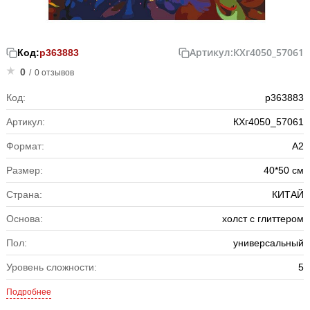
Артикул:
КХг4050_57061
Код:
р363883
0
/
0 отзывов
Код:
р363883
Артикул:
КХг4050_57061
Формат:
A2
Размер:
40*50 см
Страна:
КИТАЙ
Основа:
холст с глиттером
Пол:
универсальный
Уровень сложности:
5
Подробнее