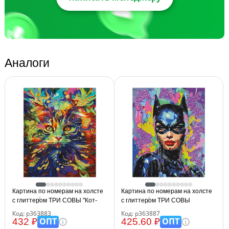
Аналоги
Картина по номерам на холсте
Картина по номерам на холсте
с глиттером ТРИ СОВЫ "Кот-
с глиттером ТРИ СОВЫ
холи", 40*50, с акриловыми
"Женщина-кошка", 40*50, с
Код: р363883
Код: р363887
красками и кистями
акриловыми красками и кистями
ОПТ
ОПТ
432 ₽
425.60 ₽