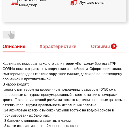
Лучшие цены
менеджер
Описание
Характеристики
Отзывы
Картина по номерам на холсте с глиттером «Кот-холи» бренда «ТРИ
СОВЫ» поможет раскрыть творческие способности. Оформление холста
глиттером придаёт картине чарующее сияние, делая её по-настоящему
особенной и притягательной.
В набор входят:
∙ холст с глиттером на деревянном подрамнике размером 40*50 см с
нанесенным контуром, пронумерованный в соответствии с номерами
красок. Технология точной разбивки сюжета картины на разные цветовые
оттенки гарантируют правильность исполнения полотна;
∙ 24 акриловые краски с высокой укрывистостью на водной основе в
пронумерованных баночках;
∙ 3 баночки с глянцевым защитным лаком;
∙ 3 кисти из эластичного нейлонового волокна;