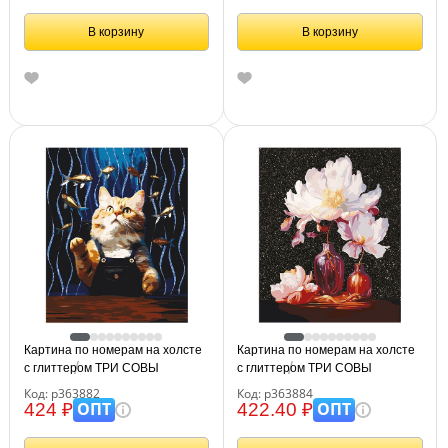
В корзину
В корзину
Картина по номерам на холсте
Картина по номерам на холсте
с глиттером ТРИ СОВЫ
с глиттером ТРИ СОВЫ
"Кошачьи мечты", 40*50, с
"Натюрморт", 40*50, с
Код: р363882
Код: р363884
акриловыми красками и кистями
акриловыми красками и кистями
ОПТ
ОПТ
424 ₽
422.40 ₽