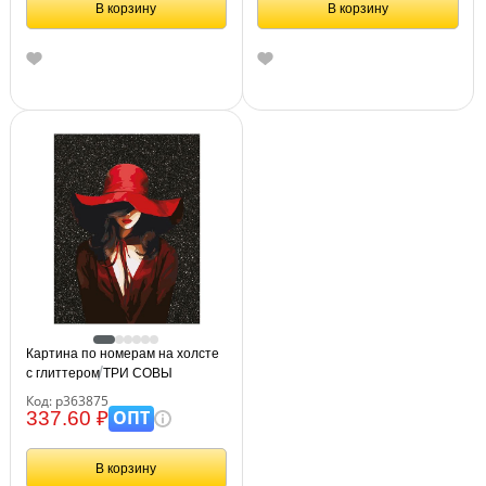
В корзину
В корзину
Картина по номерам на холсте
с глиттером ТРИ СОВЫ
"Девушка в красном", 30*40, с
Код: р363875
акриловыми красками и кистями
ОПТ
337.60 ₽
В корзину