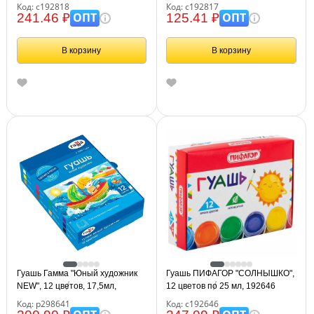
BRAUBERG "ART ПЕЙЗАЖ", 12
BRAUBERG "ART ПЕЙЗАЖ", 6
Код: с192818
Код: с192817
цветов по 20 мл, 192818
цветов по 20 мл, 192817
ОПТ
ОПТ
241.46 ₽
125.41 ₽
В корзину
В корзину
Гуашь Гамма "Юный художник
Гуашь ПИФАГОР "СОЛНЫШКО",
NEW", 12 цветов, 17,5мл,
12 цветов по 25 мл, 192646
картон. упаковка
Код: р298641
Код: с192646