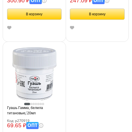
ОПТ
ОПТ
300.90 ₽
247.09 ₽
В корзину
В корзину
Гуашь Гамма, белила
титановые, 20мл
Код: р270919
ОПТ
69.65 ₽