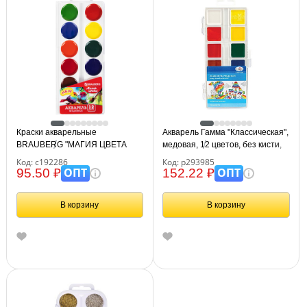
Краски акварельные
Акварель Гамма "Классическая",
BRAUBERG "МАГИЯ ЦВЕТА
медовая, 12 цветов, без кисти,
NEW", медовые, 12 цветов,
пластик. упак., европодвес NEW
Код: с192286
Код: р293985
круглые кюветы, 192286
ОПТ
ОПТ
95.50 ₽
152.22 ₽
В корзину
В корзину