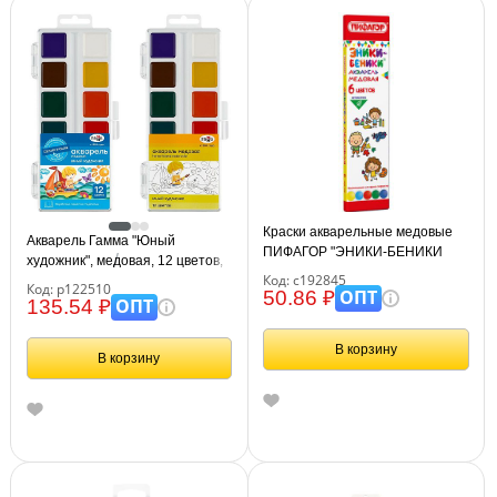
Краски акварельные медовые
Акварель Гамма "Юный
ПИФАГОР "ЭНИКИ-БЕНИКИ
художник", медовая, 12 цветов,
NEW" 6 цветов, картонная
Код: с192845
без кисти, пластик. упак.,
Код: р122510
коробка, 192845
ОПТ
50.86 ₽
европодвес
ОПТ
135.54 ₽
В корзину
В корзину