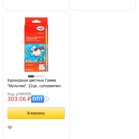
Карандаши цветные Гамма
"Мультики", 12цв., супермягкие,
увелич. диаметр грифеля 4,0мм,
Код: р346999
заточен., картон. упак.,
ОПТ
303.06 ₽
европодвес
В корзину