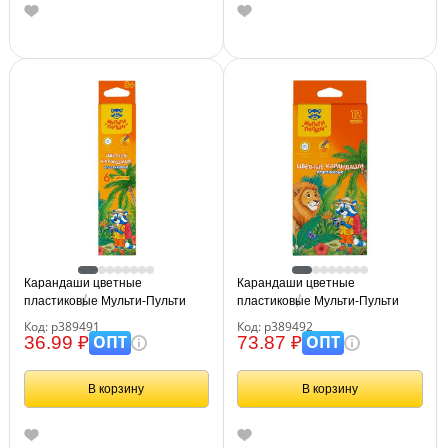
Карандаши цветные
Карандаши цветные
пластиковые Мульти-Пульти
пластиковые Мульти-Пульти
"Енот в джунглях", 06цв.,
"Енот в джунглях", 12цв.,
Код: р389491
Код: р389492
шестигран., заточен., картон,
шестигран., заточен., картон,
ОПТ
ОПТ
36.99 ₽
73.87 ₽
европодвес
европодвес
В корзину
В корзину