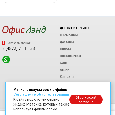
ДОПОЛНИТЕЛЬНО
О компании
Доставка
Заказать звонок
8 (4872) 71-11-33
Оплата
Поставщикам
Блог
Акции
Контакты
Карта сайта
Мы используем cookie-файлы.
Соглашение об использовании
Политика конфиденциальности
Я согласен/
К сайту подключен сервис
Согласие на обработку персональных данных
согласна
Яндекс.Метрика, который также
Согласие на обработку данных Яндекс Метрика
использует файлы cookie
© OfficeLand. Информация сайта защищена законом об авторских правах.