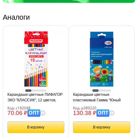
Аналоги
Карандаши цветные ПИФАГОР
Карандаши цветные
ЭКО "КЛАССИК", 12 цветов,
пластиковые Гамма "Юный
шестигранные, 182048
художник", 12цв., заточен.,
Код: с182048
Код: р389220
картон. упаковка, европодвес
ОПТ
ОПТ
70.06 ₽
130.38 ₽
В корзину
В корзину