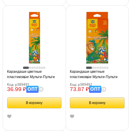
Карандаши цветные
Карандаши цветные
пластиковые Мульти-Пульти
пластиковые Мульти-Пульти
"Енот в джунглях", 06цв.,
"Енот в джунглях", 12цв.,
Код: р389491
Код: р389492
шестигран., заточен., картон,
шестигран., заточен., картон,
ОПТ
ОПТ
36.99 ₽
73.87 ₽
европодвес
европодвес
В корзину
В корзину