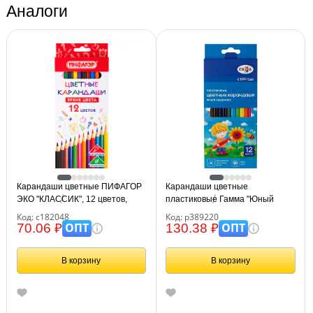
Аналоги
Карандаши цветные ПИФАГОР
Карандаши цветные
ЭКО "КЛАССИК", 12 цветов,
пластиковые Гамма "Юный
шестигранные, 182048
художник", 12цв., заточен.,
Код: с182048
Код: р389220
картон. упаковка, европодвес
ОПТ
ОПТ
70.06 ₽
130.38 ₽
В корзину
В корзину