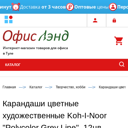
нут
Доставка
от 3 часов
Оптовые
цены
Персо
Интернет-магазин товаров для офиса
в Туле
КАТАЛОГ
Главная
Каталог
Творчество, хобби
Карандаши цвет
Карандаши цветные
художественные Koh-I-Noor
"Polycolor Grey Line", 12цв.,