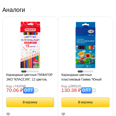
Аналоги
Карандаши цветные ПИФАГОР
Карандаши цветные
ЭКО "КЛАССИК", 12 цветов,
пластиковые Гамма "Юный
шестигранные, 182048
художник", 12цв., заточен.,
Код: с182048
Код: р389220
картон. упаковка, европодвес
ОПТ
ОПТ
70.06 ₽
130.38 ₽
В корзину
В корзину