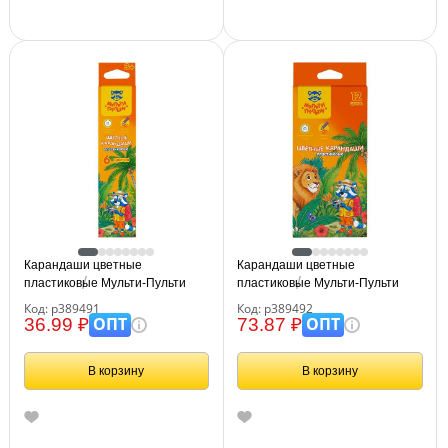
Карандаши цветные
Карандаши цветные
пластиковые Мульти-Пульти
пластиковые Мульти-Пульти
"Енот в джунглях", 06цв.,
"Енот в джунглях", 12цв.,
Код: р389491
Код: р389492
шестигран., заточен., картон,
шестигран., заточен., картон,
ОПТ
ОПТ
36.99 ₽
73.87 ₽
европодвес
европодвес
В корзину
В корзину