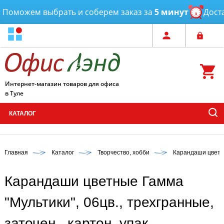
Поможем выбрать и соберем заказ за
5 минут
Достав
Интернет-магазин товаров для офиса
в Туле
КАТАЛОГ
Главная
Каталог
Творчество, хобби
Карандаши цвет
Карандаши цветные Гамма
"Мультики", 06цв., трехгранные,
заточен., картон. упак.,