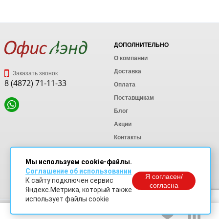
ДОПОЛНИТЕЛЬНО
О компании
Доставка
Заказать звонок
8 (4872) 71-11-33
Оплата
Поставщикам
Блог
Акции
Контакты
Карта сайта
Мы используем cookie-файлы.
Соглашение об использовании
Политика конфиденциальности
Я согласен/
К сайту подключен сервис
Согласие на обработку персональных данных
согласна
Яндекс.Метрика, который также
Согласие на обработку данных Яндекс Метрика
использует файлы cookie
© OfficeLand. Информация сайта защищена законом об авторских правах.
Доработки и продвижение сайта
SO.USE