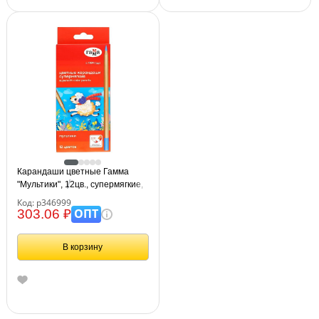
Карандаши цветные Гамма
"Мультики", 12цв., супермягкие,
увелич. диаметр грифеля 4,0мм,
Код: р346999
заточен., картон. упак.,
ОПТ
303.06 ₽
европодвес
В корзину