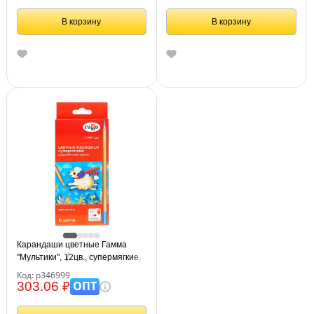
В корзину
В корзину
Карандаши цветные Гамма
"Мультики", 12цв., супермягкие,
увелич. диаметр грифеля 4,0мм,
Код: р346999
заточен., картон. упак.,
ОПТ
303.06 ₽
европодвес