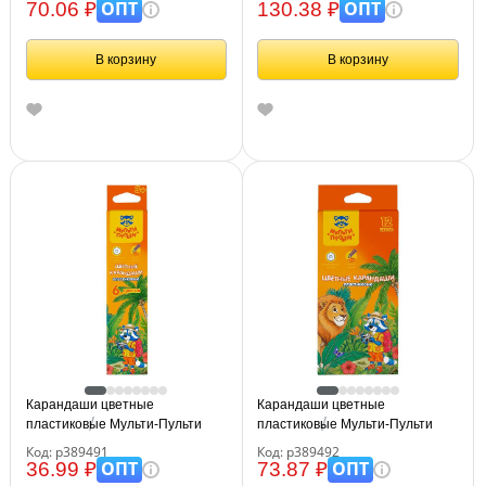
картон. упаковка, европодвес
ОПТ
ОПТ
70.06 ₽
130.38 ₽
В корзину
В корзину
Карандаши цветные
Карандаши цветные
пластиковые Мульти-Пульти
пластиковые Мульти-Пульти
"Енот в джунглях", 06цв.,
"Енот в джунглях", 12цв.,
Код: р389491
Код: р389492
шестигран., заточен., картон,
шестигран., заточен., картон,
ОПТ
ОПТ
36.99 ₽
73.87 ₽
европодвес
европодвес