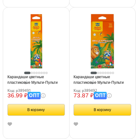
Карандаши цветные
Карандаши цветные
пластиковые Мульти-Пульти
пластиковые Мульти-Пульти
"Енот в джунглях", 06цв.,
"Енот в джунглях", 12цв.,
Код: р389491
Код: р389492
шестигран., заточен., картон,
шестигран., заточен., картон,
ОПТ
ОПТ
36.99 ₽
73.87 ₽
европодвес
европодвес
В корзину
В корзину