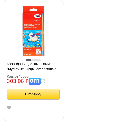
Карандаши цветные Гамма
"Мультики", 12цв., супермягкие,
увелич. диаметр грифеля 4,0мм,
Код: р346999
заточен., картон. упак.,
ОПТ
303.06 ₽
европодвес
В корзину