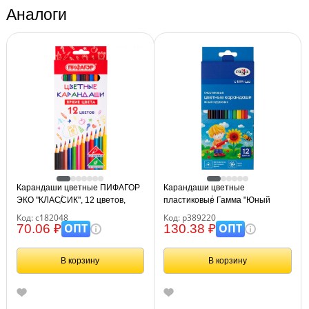
Аналоги
Карандаши цветные ПИФАГОР
Карандаши цветные
ЭКО "КЛАССИК", 12 цветов,
пластиковые Гамма "Юный
шестигранные, 182048
художник", 12цв., заточен.,
Код: с182048
Код: р389220
картон. упаковка, европодвес
ОПТ
ОПТ
70.06 ₽
130.38 ₽
В корзину
В корзину