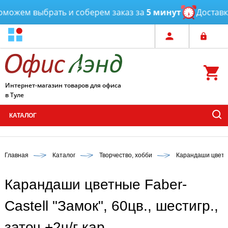
ожем выбрать и соберем заказ за
5 минут
Доставка
о
Интернет-магазин товаров для офиса
в Туле
КАТАЛОГ
Главная
Каталог
Творчество, хобби
Карандаши цвет
Карандаши цветные Faber-
Castell "Замок", 60цв., шестигр.,
заточ.+2ч/г кар.