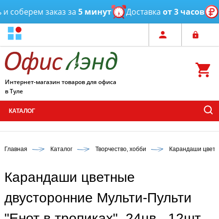
 соберем заказ за
5 минут
Доставка
от 3 часов
О
Интернет-магазин товаров для офиса
в Туле
КАТАЛОГ
Главная
Каталог
Творчество, хобби
Карандаши цвет
Карандаши цветные
двусторонние Мульти-Пульти
"Енот в тропиках", 24цв., 12шт.,