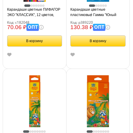
Карандаши цветные ПИФАГОР
Карандаши цветные
ЭКО "КЛАССИК", 12 цветов,
пластиковые Гамма "Юный
шестигранные, 182048
художник", 12цв., заточен.,
Код: с182048
Код: р389220
картон. упаковка, европодвес
ОПТ
ОПТ
70.06 ₽
130.38 ₽
В корзину
В корзину