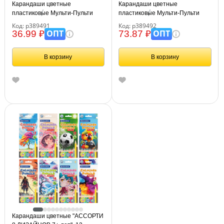
Карандаши цветные
Карандаши цветные
пластиковые Мульти-Пульти
пластиковые Мульти-Пульти
"Енот в джунглях", 06цв.,
"Енот в джунглях", 12цв.,
Код: р389491
Код: р389492
шестигран., заточен., картон,
шестигран., заточен., картон,
ОПТ
ОПТ
36.99 ₽
73.87 ₽
европодвес
европодвес
В корзину
В корзину
Карандаши цветные "АССОРТИ