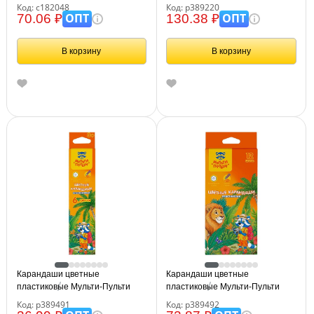
шестигранные, 182048
художник", 12цв., заточен.,
Код: с182048
Код: р389220
картон. упаковка, европодвес
ОПТ
ОПТ
70.06 ₽
130.38 ₽
В корзину
В корзину
Карандаши цветные
Карандаши цветные
пластиковые Мульти-Пульти
пластиковые Мульти-Пульти
"Енот в джунглях", 06цв.,
"Енот в джунглях", 12цв.,
Код: р389491
Код: р389492
шестигран., заточен., картон,
шестигран., заточен., картон,