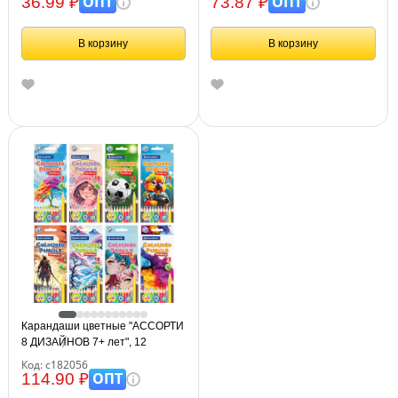
ОПТ
ОПТ
36.99 ₽
73.87 ₽
европодвес
европодвес
В корзину
В корзину
Карандаши цветные "АССОРТИ
8 ДИЗАЙНОВ 7+ лет", 12
цветов, трехгранные,
Код: с182056
BRAUBERG, 182056
ОПТ
114.90 ₽