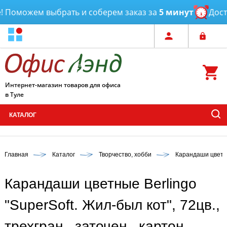
Поможем выбрать и соберем заказ за
5 минут
Достав
Интернет-магазин товаров для офиса
в Туле
КАТАЛОГ
Главная
Каталог
Творчество, хобби
Карандаши цвет
Карандаши цветные Berlingo
"SuperSoft. Жил-был кот", 72цв.,
трехгран., заточен., картон,