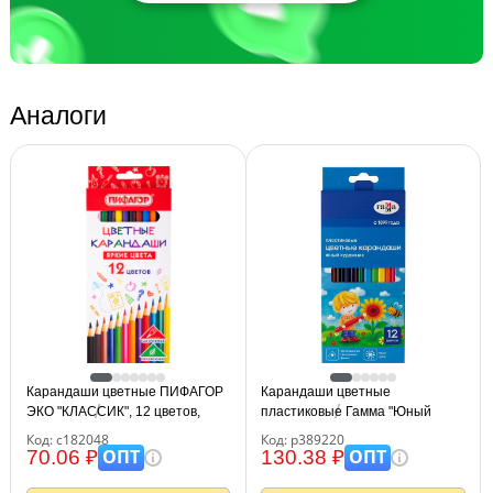
Аналоги
Карандаши цветные ПИФАГОР
Карандаши цветные
ЭКО "КЛАССИК", 12 цветов,
пластиковые Гамма "Юный
шестигранные, 182048
художник", 12цв., заточен.,
Код: с182048
Код: р389220
картон. упаковка, европодвес
ОПТ
ОПТ
70.06 ₽
130.38 ₽