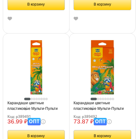
В корзину
В корзину
Карандаши цветные
Карандаши цветные
пластиковые Мульти-Пульти
пластиковые Мульти-Пульти
"Енот в джунглях", 06цв.,
"Енот в джунглях", 12цв.,
Код: р389491
Код: р389492
шестигран., заточен., картон,
шестигран., заточен., картон,
ОПТ
ОПТ
36.99 ₽
73.87 ₽
европодвес
европодвес
В корзину
В корзину