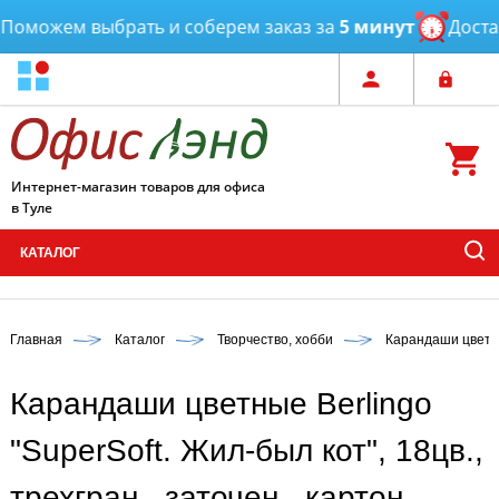
можем выбрать и соберем заказ за
5 минут
Доставк
Интернет-магазин товаров для офиса
в Туле
КАТАЛОГ
Главная
Каталог
Творчество, хобби
Карандаши цвет
Карандаши цветные Berlingo
"SuperSoft. Жил-был кот", 18цв.,
трехгран., заточен., картон,