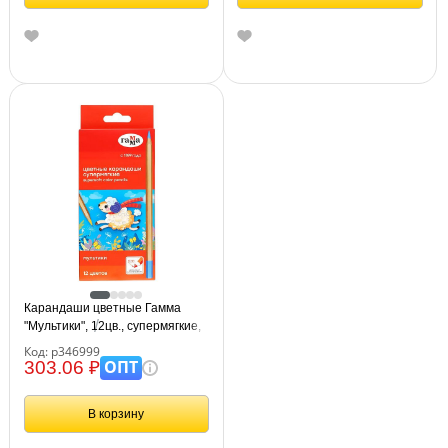
Карандаши цветные Гамма
"Мультики", 12цв., супермягкие,
увелич. диаметр грифеля 4,0мм,
Код: р346999
заточен., картон. упак.,
ОПТ
303.06 ₽
европодвес
В корзину